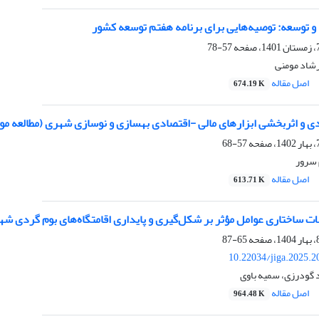
 و توسعه: توصیه‌هایی برای برنامه هفتم توسعه کشور
57-78
رشاد مومنی
اصل مقاله
674.19 K
 و اثربخشی ابزارهای مالی -اقتصادی بهسازی و نوسازی شهری (مطالعه موردی: منطقه 20 ش
57-68
 سرور
اصل مقاله
613.71 K
ت ساختاری عوامل مؤثر بر شکل‌گیری و پایداری اقامتگاه‌های بوم گردی شه
65-87
10.22034/jiga.2025.
 گودرزی، سمیه باوی
اصل مقاله
964.48 K