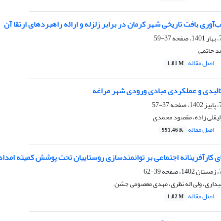
ب‌آوری بافت تاریخی شهر کرمان در برابر زلزله و ارائه راهبردهای ارتقا آن
37-59
د حاتمی
اصل مقاله
1.01 M
کالبدی و عملکردی مبادی ورودی شهر مراغه
37-57
ولیقلی زاده، مقصود محمدی
اصل مقاله
991.46 K
ی کارآفرینانه اجتماعی بر توانمندسازی روستاییان تحت پوشش کمیته امداد
39-62
داری، ولی اله نظری، مهدی معصومی جشن
اصل مقاله
1.02 M