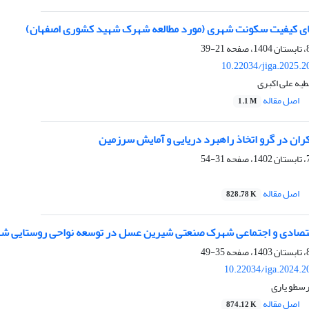
های کیفیت سکونت شهری (مورد مطالعه شهرک شهید کشوری اصفهان)
21-39
10.22034/jiga.2025.
طیه علی اکبری
اصل مقاله
1.1 M
ران در گرو اتخاذ راهبرد دریایی و آمایش سرزمین
31-54
اصل مقاله
828.78 K
اقتصادی و اجتماعی شهرک‌ صنعتی شیرین عسل در توسعه نواحی روستایی 
35-49
10.22034/iga.2024.2
رسطو یاری
اصل مقاله
874.12 K