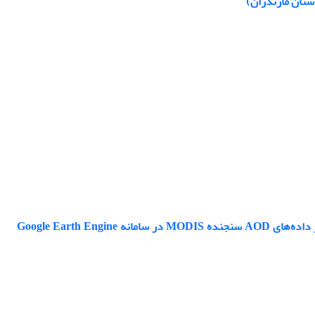
ستان مازندران)
تحلیل الگوهای زمانی و مکانی پراکنش آئروسل‌های جوی در استان خوزستان با استفاده از داده‌های AOD سنجنده MODIS در سامانه Google Earth Engine