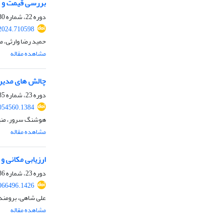
بررسی قیمت و ب
دوره 22، شماره 80، بهار 1403، صفحه
2024.710598
حمید رضا وارثی،
مشاهده مقاله
چالش های مدیری
دوره 23، شماره 85، تابستان 1404، صفحه
2054560.1384
هوشنگ سرور، منیژه
مشاهده مقاله
ارزیابی مکانی و زمانی دقت ب
دوره 23، شماره 86، پاییز 1404، صفحه
2066496.1426
علی شاهی، برومند
مشاهده مقاله