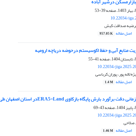
ازارمسکن درشهر آباده
39-53
10.22034/iga.
 مرضیه صداقت کیش
اصل مقاله
957.05 K
ت منابع آبی و حفظ اکوسیستم درحوضه دریاچه ارومیه
41-55
10.22034/jiga.2025.
 لاله پور، پوران کرباسی
اصل مقاله
1.4 M
رآورد بارش پایگاه بازکاوی ERA5-Landدر استان اصفهان طی دو دهه اخیر
43-69
10.22034/jiga.2025.
 صلاحی
اصل مقاله
1.46 M