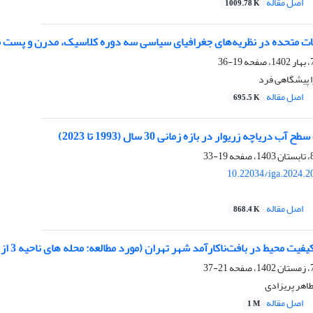
اصل مقاله
1009.78 K
لات متحده در نظریه‌های جغرافیای سیاسی سه دوره کلاسیک، مدرن و پست 
19-36
 پیشگاهی فرد
اصل مقاله
695.5 K
 دریاچه زریوار در بازه زمانی 30 سال (1993 تا 2023)
19-33
10.22034/iga.2024.2
اصل مقاله
868.4 K
 محیط در بافت‌ناکارآمد شهر تهران (مورد مطالعه: محله های ناحیه 3 از منطقه 17 شهرداری تهران)
21-37
اهر پریزادی
اصل مقاله
1 M