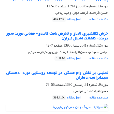
دوره 13، شماره 46، پاییز 1394، صفحه
93-117
حسن افراخته، فرهاد جوان، وحید ریاحی
مشاهده مقاله
اصل مقاله
486.17 K
خزش کلانشهری، الحاق و تعارض بافت کالبدی- فضایی مورد: محور
دربند- کاشانک (شمال تهران)
دوره 12، شماره 41، تابستان 1393، صفحه
7-42
عباس سعیدی، حسن افراخته، فرهاد عزیزپور، کیناز محمودی
مشاهده مقاله
اصل مقاله
1.18 M
تحلیلی بر نقش وام مسکن در توسعه روستایی مورد: دهستان
سیدابراهیم دهلران
دوره 9، شماره 31، زمستان 1390، صفحه
55-76
حسن افراخته، نبی هواسی
مشاهده مقاله
اصل مقاله
314.41 K