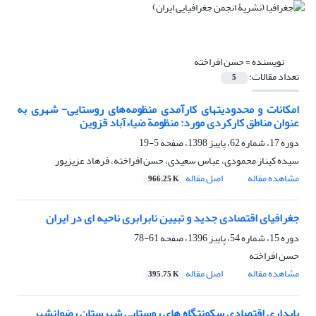
نویسنده =
حسن افراخته
تعداد مقالات:
5
امکانات و محدودیتهای کارآمدی منظومه‌های روستایی- شهری به
عنوان مناطق کارکردی مورد: منظومة ضیاء‌آباد قزوین
دوره 17، شماره 62، پاییز 1398، صفحه
5-19
سیده کیناز محمودی، عباس سعیدی، حسن افراخته، فرهاد عزیزپور
مشاهده مقاله
اصل مقاله
966.25 K
جغرافیای اقتصادی جدید و تبیین نابرابری ناحیه ای در ایران
دوره 15، شماره 54، پاییز 1396، صفحه
61-78
حسن افراخته
مشاهده مقاله
اصل مقاله
395.75 K
پایداری اقتصادی سکونتگاه های روستایی شهرستان رضوانشهر