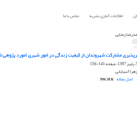
ان
اطلاعات آماری نشریه
تماس با ما
درضا رضایی
اثرپذیری مشارکت شهروندان از کیفیت زندگی در امور شهری (مورد پژوهی:شه
141-156
هرا آسیابانی
اصل مقاله
996.38 K