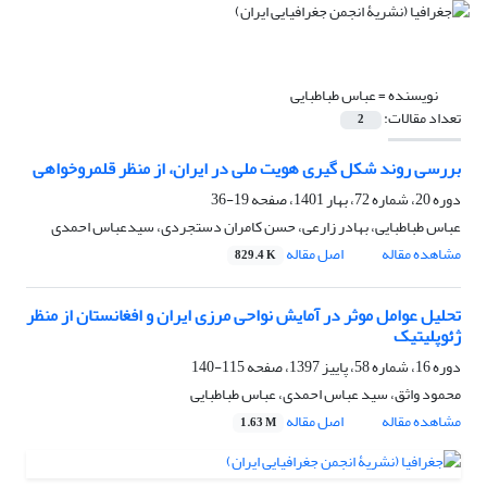
نویسنده =
عباس طباطبایی
تعداد مقالات:
2
بررسی روند شکل گیری هویت ملی در ایران، از منظر قلمروخواهی
دوره 20، شماره 72، بهار 1401، صفحه
19-36
عباس طباطبایی، بهادر زارعی، حسن کامران دستجردی، سیدعباس احمدی
مشاهده مقاله
اصل مقاله
829.4 K
تحلیل عوامل موثر در آمایش نواحی مرزی ایران و افغانستان از منظر
ژئوپلیتیک
دوره 16، شماره 58، پاییز 1397، صفحه
115-140
محمود واثق، سید عباس احمدی، عباس طباطبایی
مشاهده مقاله
اصل مقاله
1.63 M