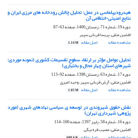
هیدرودیپلماسی در عمل: تحلیل چالش رودخانه های مرزی ایران و
نتایج امنیتی-انتظامی آن
دوره 19، شماره 71، زمستان 1400، صفحه
63-87
افشین متقی، پریسا قربانی سپهر
مشاهده مقاله
اصل مقاله
1.14 M
تحلیل عوامل مؤثر بر ارتقاء سطوح تقسیمات کشوری (نمونه موردی:
شهرهای استان چهار محال و بختیاری)
دوره 17، شماره 63، زمستان 1398، صفحه
92-113
افشین متقی، آرش قربانی سپهر، وحید امیری
مشاهده مقاله
اصل مقاله
1.05 M
نقش حقوق شهروندی در توسعه ی سیاسی نهادهای شهری (مورد
پژوهی؛ شهرداری تهران)
دوره 16، شماره 58، پاییز 1397، صفحه
100-114
افشین متقی، مصیب قره بیگی
مشاهده مقاله
اصل مقاله
689.6 K