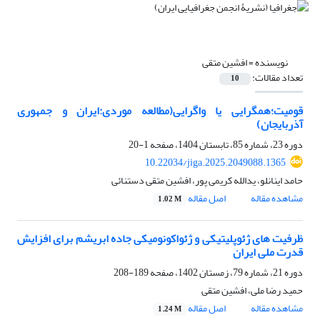
نویسنده =
افشین متقی
تعداد مقالات:
10
قومیت؛همگرایی یا واگرایی(مطالعه موردی:ایران و جمهوری
آذربایجان)
دوره 23، شماره 85، تابستان 1404، صفحه
1-20
10.22034/jiga.2025.2049088.1365
حامد اینانلو، یدالله کریمی پور، افشین متقی دستنائی
مشاهده مقاله
اصل مقاله
1.02 M
ظرفیت های ژئوپلیتیکی و ژئواکونومیکی جاده ابریشم برای افزایش
قدرت ملی ایران
دوره 21، شماره 79، زمستان 1402، صفحه
189-208
حمید رضا ملی، افشین متقی
مشاهده مقاله
اصل مقاله
1.24 M