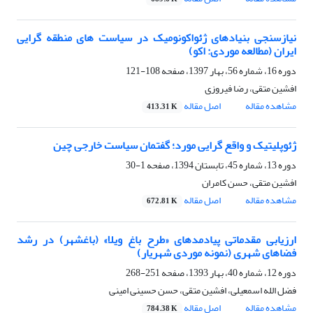
نیازسنجی بنیادهای ژئواکونومیک در سیاست های منطقه گرایی
ایران (مطالعه موردی: اکو)
دوره 16، شماره 56، بهار 1397، صفحه
108-121
افشین متقی، رضا فیروزی
مشاهده مقاله
اصل مقاله
413.31 K
ژئوپلیتیک و واقع گرایی مورد؛ گفتمان سیاست خارجی چین
دوره 13، شماره 45، تابستان 1394، صفحه
1-30
افشین متقی، حسن کامران
مشاهده مقاله
اصل مقاله
672.81 K
ارزیابی مقدماتی پیادمدهای «طرح باغ ویلا» (باغشهر) در رشد
فضاهای شهری (نمونه موردی شهریار)
دوره 12، شماره 40، بهار 1393، صفحه
251-268
فضل الله اسمعیلی، افشین متقی، حسن حسینی امینی
مشاهده مقاله
اصل مقاله
784.38 K