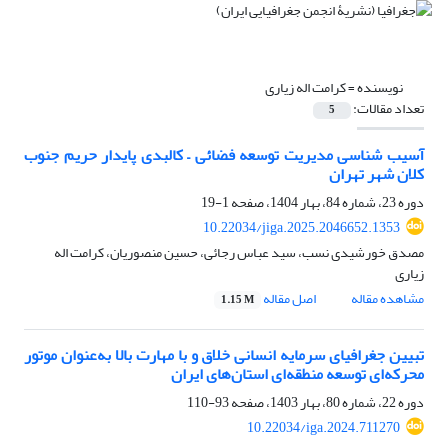
نویسنده =
کرامت اله زیاری
تعداد مقالات:
5
آسیب شناسی مدیریت توسعه فضائی – کالبدی پایدار حریم جنوب
کلان شهر تهران
دوره 23، شماره 84، بهار 1404، صفحه
1-19
10.22034/jiga.2025.2046652.1353
مصدق خورشیدی نسب، سید عباس رجائی، حسین منصوریان، کرامت اله
زیاری
مشاهده مقاله
اصل مقاله
1.15 M
تبیین جغرافیای سرمایه انسانی خلاق و با مهارت بالا به‌عنوان موتور
محرکه‌ای توسعه منطقه‌ای استان‌های ایران
دوره 22، شماره 80، بهار 1403، صفحه
93-110
10.22034/iga.2024.711270