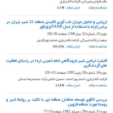
باقر فتوحی مهربانی، کرامت اله زیاری
مشاهده مقاله
اصل مقاله
1.1 M
ارزیابی و تحلیل میزان تاب آوری کالبدی منطقه 12 شهر تهران در
برابر زلزله با استفاده از مدل FANP و ویکور
دوره 15، شماره 52، بهار 1396، صفحه
81-102
سعید زنگنه شهرکی، کرامت اله زیاری، محمد پوراکرمی
مشاهده مقاله
اصل مقاله
551.55 K
قابلیت اراضی شهر فرودگاهی امام خمینی (ره) در راستای فعالیت
های گردشگری
دوره 14، شماره 50، پاییز 1395، صفحه
111-129
کرامت اله زیاری، احمد پور احمد، حسین حاتمی نژاد، محمدرضا عبدلی
مشاهده مقاله
اصل مقاله
1.14 M
بررسی الگوی توسعه متعادل منطقه ای، با تاکید بر روابط شهر و
روستا مورد: منطقه قزوین
دوره 11، شماره 39، زمستان 1392، صفحه
53-77