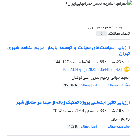
نویسنده =
رحیم سرور
تعداد مقالات:
5
ارزیابی سیاست‌های صیانت و توسعه پایدار حریم منطقه شهری
تهران
دوره 23، شماره 86، پاییز 1404، صفحه
127-144
10.22034/jiga.2025.2064487.1421
حمید جوانی، رحیم سرور، علی توکلان
مشاهده مقاله
اصل مقاله
955.16 K
ارزیابی تاثیر اجتماعی پروژه تفکیک زباله از مبدا در مناطق شهر
دوره 10، شماره 33، تابستان 1391، صفحه
49-70
رحیم سرور
مشاهده مقاله
اصل مقاله
455 K