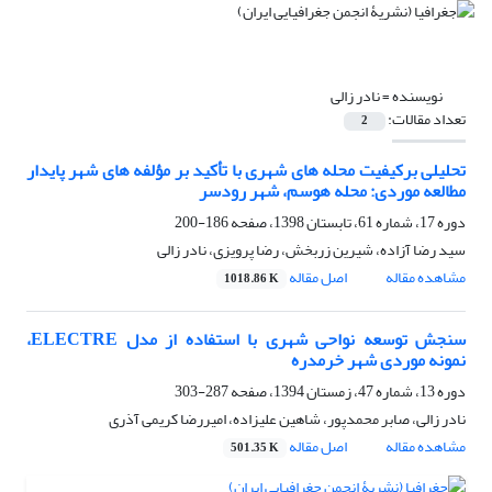
نویسنده =
نادر زالی
تعداد مقالات:
2
تحلیلی برکیفیت محله های شهری با تأکید بر مؤلفه های شهر پایدار
مطالعه موردی: محله هوسم، شهر رودسر
دوره 17، شماره 61، تابستان 1398، صفحه
186-200
سید رضا آزاده، شیرین زربخش، رضا پرویزی، نادر زالی
مشاهده مقاله
اصل مقاله
1018.86 K
سنجش توسعه نواحی شهری با استفاده از مدل ELECTRE،
نمونه موردی شهر خرمدره
دوره 13، شماره 47، زمستان 1394، صفحه
287-303
نادر زالی، صابر محمدپور، شاهین علیزاده، امیررضا کریمی آذری
مشاهده مقاله
اصل مقاله
501.35 K