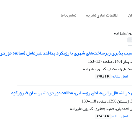
ان
اطلاعات آماری نشریه
تماس با ما
یون علیزاده
آسیب پذیری زیرساخت‌های شهری با رویکرد پدافند غیرعامل (مطالعه موردی
137-153
 علی احمدیان، کتایون علیزاده
اصل مقاله
978.21 K
 اشتغال زایی مناطق روستایی، مطالعه موردی: شهرستان فیروزکوه
118-130
احمدیان، حمید جعفری، کتایون علیزاده
اصل مقاله
424.54 K