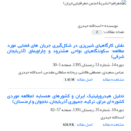
نویسنده =
اسدالله حیدری
تعداد مقالات:
2
نقش کارگاههای شیرپزی در شکل‌گیری جریان های فضایی مورد
مطالعه: سکونتگاههای نواحی هشترود و چاراویماق (آذربایجان
شرقی)
دوره 14، شماره 51، زمستان 1395، صفحه
1-30
عباس سعیدی، مصطفی طالشی، ریحانه سلطانی مقدس، اسدالله حیدری
مشاهده مقاله
اصل مقاله
1.41 M
تحلیل هیدروپلیتیک ایران و کشورهای همسایه (مطالعه موردی
کشوره ای عراق، ترکیه، جمهوری آذربایجان، نخجوان و ارمنستان)
دوره 10، شماره 35، زمستان 1391، صفحه
57-82
اسدالله حیدری
مشاهده مقاله
اصل مقاله
626.9 K