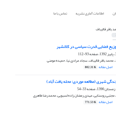
ان
اطلاعات آماری نشریه
تماس با ما
د باقر قالیباف
زیع فضایی قدرت سیاسی در کلانشهر
93-112
 محمد باقر قالیباف، سجاد مرادی نیا، حمیده مومنی
اصل مقاله
802.31 K
ندگی شهری (مطالعه موردی: محله یافت آباد)
33-54
، مجتبی روستایی، مهدی رمضان زاده لسبویی، محمدرضا طاهری
اصل مقاله
771.53 K