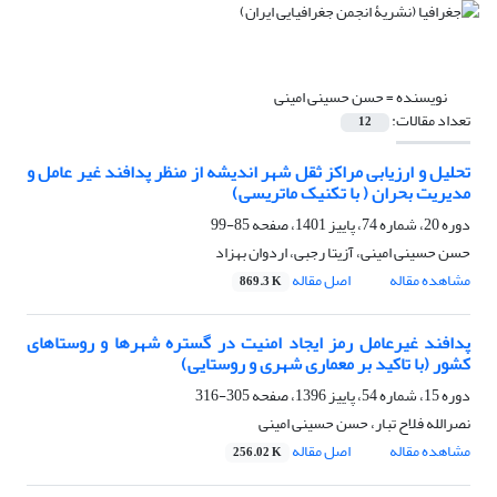
نویسنده =
حسن حسینی امینی
تعداد مقالات:
12
تحلیل و ارزیابی مراکز ثقل شهر اندیشه از منظر پدافند غیر عامل و
مدیریت بحران ( با تکنیک ماتریسی)
دوره 20، شماره 74، پاییز 1401، صفحه
85-99
حسن حسینی امینی، آزیتا رجبی، اردوان بهزاد
مشاهده مقاله
اصل مقاله
869.3 K
پدافند غیرعامل رمز ایجاد امنیت در گستره شهرها و روستاهای
کشور (با تاکید بر معماری شهری و روستایی)
دوره 15، شماره 54، پاییز 1396، صفحه
305-316
نصرالله فلاح تبار، حسن حسینی امینی
مشاهده مقاله
اصل مقاله
256.02 K