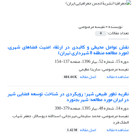
نویسنده =
نفیسه مرصوصی
تعداد مقالات:
4
نقش عوامل محیطی و کالبدی در ارتقاء امنیت فضاهای شهری،
(مورد مطالعه منطقه 8 شهرداری تهران)
دوره 15، شماره 52، بهار 1396، صفحه
137-154
نفیسه مرصوصی، سارینا عظیمی
مشاهده مقاله
اصل مقاله
404.44 K
نظریه تطور طبیعی شهر؛ رویکردی در شناخت توسعه فضایی شهر
در ایران مورد مطالعه: شهر بجنورد
دوره 14، شماره 48، بهار 1395، صفحه
379-390
نفیسه مرصوصی، محمد سلیمانی مهرنجانی، اسدالله دیوسالار، جعفر شهاب
الملک فرد
مشاهده مقاله
اصل مقاله
1.42 M