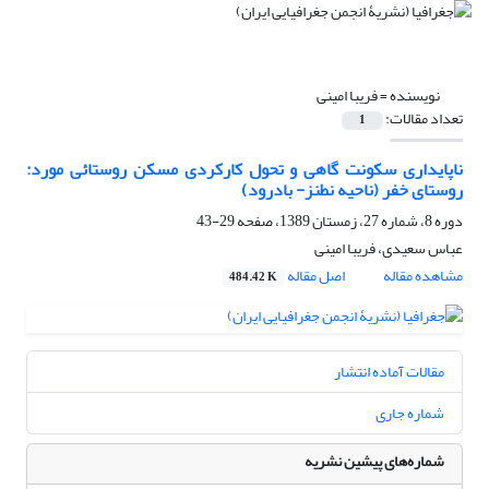
نویسنده =
فریبا امینی
تعداد مقالات:
1
ناپایداری سکونت گاهی و تحول کارکردی مسکن روستائی مورد:
روستای خفر (ناحیه نطنز- بادرود)
دوره 8، شماره 27، زمستان 1389، صفحه
29-43
عباس سعیدی، فریبا امینی
مشاهده مقاله
اصل مقاله
484.42 K
مقالات آماده انتشار
شماره جاری
شماره‌های پیشین نشریه