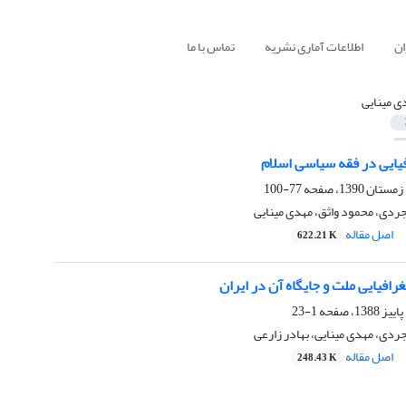
ان
اطلاعات آماری نشریه
تماس با ما
ی مینایی
یایی در فقه سیاسی اسلام
77-100
دی، محمود واثق، مهدی مینایی
اصل مقاله
622.21 K
افیایی ملت و جایگاه آن در ایران
1-23
دی، مهدی مینایی، بهادر زارعی
اصل مقاله
248.43 K