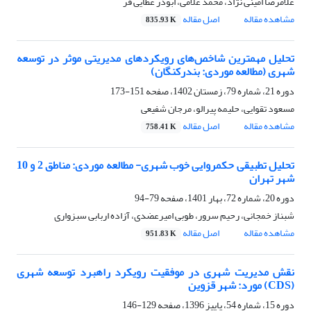
غلامرضا امینی نژاد، محمد غلامی، ابوذر عطایی فر
مشاهده مقاله
اصل مقاله
835.93 K
تحلیل مهمترین شاخص‌‌های رویکردهای مدیریتی موثر در توسعه
شهری (مطالعه موردی: بندرکنگان)
دوره 21، شماره 79، زمستان 1402، صفحه
151-173
مسعود تقوایی، حلیمه پیرالو، مرجان شفیعی
مشاهده مقاله
اصل مقاله
758.41 K
تحلیل تطبیقی حکمروایی خوب شهری- مطالعه موردی: مناطق 2 و 10
شهر تهران
دوره 20، شماره 72، بهار 1401، صفحه
79-94
شبناز خمجانی، رحیم سرور، طوبی امیرعضدی، آزاده اربابی سبزواری
مشاهده مقاله
اصل مقاله
951.83 K
نقش مدیریت شهری در موفقیت رویکرد راهبرد توسعه شهری
(CDS) مورد: شهر قزوین
دوره 15، شماره 54، پاییز 1396، صفحه
129-146