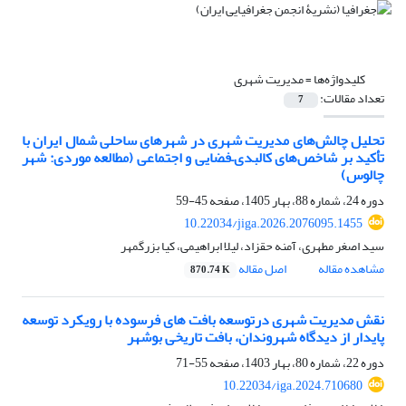
کلیدواژه‌ها =
مدیریت شهری
تعداد مقالات:
7
تحلیل چالش‌های مدیریت شهری در شهرهای ساحلی شمال ایران با
تأکید بر شاخص‌های کالبدی–فضایی و اجتماعی (مطالعه موردی: شهر
چالوس)
دوره 24، شماره 88، بهار 1405، صفحه
45-59
10.22034/jiga.2026.2076095.1455
سید اصغر مطهری، آمنه حقزاد، لیلا ابراهیمی، کیا بزرگمهر
مشاهده مقاله
اصل مقاله
870.74 K
نقش مدیریت شهری درتوسعه بافت های فرسوده با رویکرد توسعه
پایدار از دیدگاه شهروندان، بافت تاریخی بوشهر
دوره 22، شماره 80، بهار 1403، صفحه
55-71
10.22034/iga.2024.710680