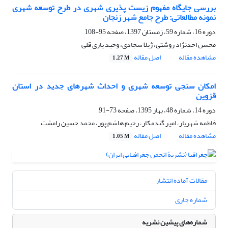
بررسی جایگاه مفهوم زیست پذیری شهری در طرح توسعه شهری
نمونه مطالعاتی: طرح جامع شهر زنجان
دوره 16، شماره 59، زمستان 1397، صفحه
95-108
محسن احدنژاد روشتی، ژیلا سجادی، وحید یاری قلی
مشاهده مقاله
اصل مقاله
1.27 M
امکان سنجی توسعه شهری و احداث شهرهای جدید در استان
قزوین
دوره 14، شماره 48، بهار 1395، صفحه
73-91
فاطمه شهریار، امیر گندمکار، رحیم هاشم پور، محمد حسین رامشت
مشاهده مقاله
اصل مقاله
1.05 M
مقالات آماده انتشار
شماره جاری
شماره‌های پیشین نشریه