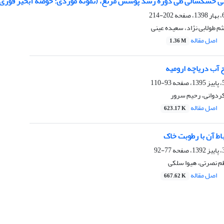
ی خشکسالی طی دوره رشد پوشش مرتع، (نمونه موردی: حوضه آبخیز قوری چ
202-214
م طولابی نژاد، سعیده عینی
اصل مقاله
1.36 M
آب دریاچه ارومیه
93-110
کردوانی، رحیم سرور
اصل مقاله
623.17 K
اط آن با رطوبت خاک
77-92
م نصرتی، هیوا سلکی
اصل مقاله
667.62 K