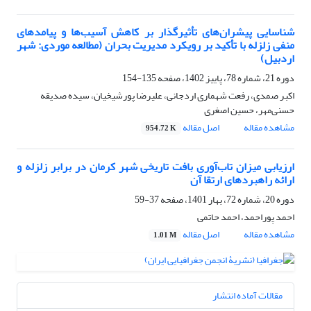
شناسایی پیشران‌های تأثیرگذار بر کاهش آسیب‌ها و پیامدهای
منفی زلزله با تأکید بر رویکرد مدیریت بحران (مطالعه موردی: شهر
اردبیل)
دوره 21، شماره 78، پاییز 1402، صفحه
135-154
اکبر صمدی، رفعت شهماری اردجانی، علیرضا پورشیخیان، سیده صدیقه
حسنی‌مهر، حسین اصغری
مشاهده مقاله
اصل مقاله
954.72 K
ارزیابی میزان تاب‌آوری بافت تاریخی شهر کرمان در برابر زلزله و
ارائه راهبردهای ارتقا آن
دوره 20، شماره 72، بهار 1401، صفحه
37-59
احمد پوراحمد، احمد حاتمی
مشاهده مقاله
اصل مقاله
1.01 M
مقالات آماده انتشار