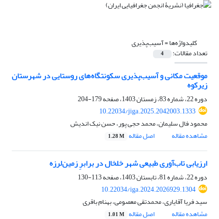
کلیدواژه‌ها =
آسیب‌پذیری
تعداد مقالات:
4
موقعیت مکانی و آسیب‌پذیری سکونتگاه‌های روستایی در شهرستان
زیرکوه
دوره 22، شماره 83، زمستان 1403، صفحه
179-204
10.22034/jiga.2025.2042003.1333
محمود فال سلیمان، محمد حجی پور، حسن نیک اندیش
مشاهده مقاله
اصل مقاله
1.28 M
ارزیابی تاب‌آوری طبیعی شهر خلخال در برابرِ زمین‌لرزه
دوره 22، شماره 81، تابستان 1403، صفحه
113-130
10.22034/iga.2024.2026929.1304
سید فریا آقایاری، محمدتقی معصومی، بهنام باقری
مشاهده مقاله
اصل مقاله
1.01 M