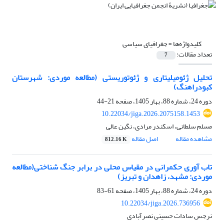
کلیدواژه‌ها =
جغرافیای سیاسی
تعداد مقالات:
7
تحلیل ژئومیلیتاری و ژئوتوریستی (مطالعه موردی: شهرستان
کبودراهنگ)
دوره 24، شماره 88، بهار 1405، صفحه
21-44
10.22034/jiga.2026.2075158.1453
مسلم سلطانی، اسکندر مرادی، نگین عالی
مشاهده مقاله
اصل مقاله
812.16 K
تاب آوری حکمرانی در مقیاس محلی در برابر جنگ شناختی(مطالعه
موردی: مشهد، زاهدان و تبریز)
دوره 24، شماره 88، بهار 1405، صفحه
61-83
10.22034/jiga.2026.736956
نرجس سادات حسینی نصرآبادی