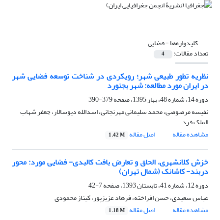
کلیدواژه‌ها =
فضایی
تعداد مقالات:
4
نظریه تطور طبیعی شهر؛ رویکردی در شناخت توسعه فضایی شهر
در ایران مورد مطالعه: شهر بجنورد
دوره 14، شماره 48، بهار 1395، صفحه
379-390
نفیسه مرصوصی، محمد سلیمانی مهرنجانی، اسدالله دیوسالار، جعفر شهاب
الملک فرد
مشاهده مقاله
اصل مقاله
1.42 M
خزش کلانشهری، الحاق و تعارض بافت کالبدی- فضایی مورد: محور
دربند- کاشانک (شمال تهران)
دوره 12، شماره 41، تابستان 1393، صفحه
7-42
عباس سعیدی، حسن افراخته، فرهاد عزیزپور، کیناز محمودی
مشاهده مقاله
اصل مقاله
1.18 M