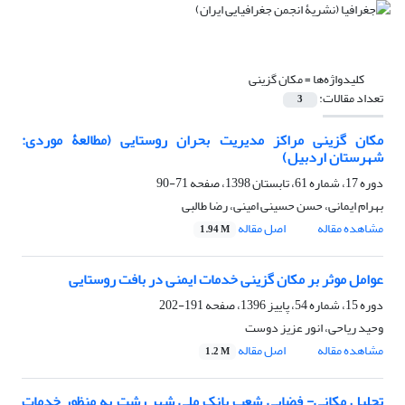
کلیدواژه‌ها =
مکان گزینی
تعداد مقالات:
3
مکان گزینی مراکز مدیریت بحران روستایی (مطالعۀ موردی:
شهرستان اردبیل)
دوره 17، شماره 61، تابستان 1398، صفحه
71-90
بهرام ایمانی، حسن حسینی امینی، رضا طالبی
مشاهده مقاله
اصل مقاله
1.94 M
عوامل موثر بر مکان گزینی خدمات ایمنی در بافت روستایی
دوره 15، شماره 54، پاییز 1396، صفحه
191-202
وحید ریاحی، انور عزیز دوست
مشاهده مقاله
اصل مقاله
1.2 M
تحلیل مکانی- فضایی شعب بانک ملی شهر رشت به منظور خدمات