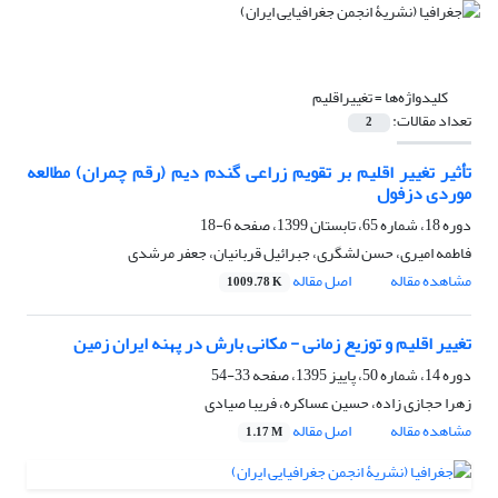
کلیدواژه‌ها =
تغییراقلیم
تعداد مقالات:
2
تأثیر تغییر اقلیم بر تقویم زراعی گندم دیم (رقم چمران) مطالعه
موردی دزفول
دوره 18، شماره 65، تابستان 1399، صفحه
6-18
فاطمه امیری، حسن لشگری، جبرائیل قربانیان، جعفر مرشدی
مشاهده مقاله
اصل مقاله
1009.78 K
تغییر اقلیم و توزیع زمانی - مکانی بارش در پهنه ایران زمین
دوره 14، شماره 50، پاییز 1395، صفحه
33-54
زهرا حجازی زاده، حسین عساکره، فریبا صیادی
مشاهده مقاله
اصل مقاله
1.17 M