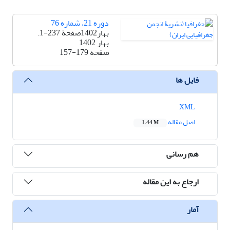
دوره 21، شماره 76
بهار1402صفحۀ 237-1.
بهار 1402
صفحه
157-179
فایل ها
XML
اصل مقاله
1.44 M
هم رسانی
ارجاع به این مقاله
آمار