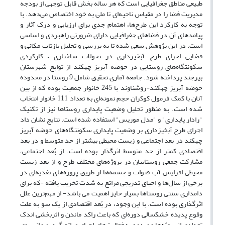
طبیعی مناطق جغرافیایی است که هر ساله بخش قابل توجهی از بودجه
مدیریت فضا را در مقیاس ناحیه‌ای تا ملی به خود اختصاص می‌دهد. با
توجه به کارکرد این طرح‌ها، اهتمام جدی برای ارزیابی و درک آثار و
پیامدهای آن در فضاهای جغرافیایی دارای ضرورتی راهبردی و اساسی
است. در این پژوهش سعی شده تا به بررسی و تحلیل بازتاب مکانی و
فضایی اجرای طرح آبخیزداری در تحولات ساختاری – کارکردی
سکونتگاه‌های روستایی در حوضه آبریز چهکند از توابع شهرستان
بیرجند پرداخته شود. جامعه آماری تحقیق شامل 9 روستا در محدوده
حوضه آبریز چهکند-روشناوند با 245 خانوار جمعیت بوده که از بین
آنان با کمک فرمول کوکران حجم نمونه‌ای به تعداد 111 خانوار انتخاب
شده است. به منظور تحلیل وضعیت پایداری روستاها نیز از تکنیک
"رادار پایداری" و "مدل موریس" استفاده شده است. نتایج نشان داد
اجرای طرح آبخیزداری بر وضعیت پایداری سکونتگاه‌های حوضه آبریز
چهکند در بعد اجتماعی و زیست محیطی بیشتر از حد متوسط و در بعد
اقتصادی کمتر از حد متوسط اثرگذار بوده است. از بُعد اجتماعی،
مشارکت جمعی روستاییان در پروژه‌های مختلف طرح و از بعد زیست
محیطی افزایش آب قنوات و چشمه‌ها از طریق پروژه‌های تغذیه‌ای در
برخی از سال‌ها و احیای تدریجی مراتع به شدت تخریب یافته -که برای
دامداری سنتی روستاها بسیار حایز اهمیت می باشد- از مهم‌ترین علل
اثرگذاری بوده است. با این وجود، در بُعد اقتصادی از یک سو به علت
وقوع پدیده خشکسالی دوره‌ای که باعث راکد ماندن و اثربخشی اندک
تعدادی از پروژه‌ها و صدمه به فعالیت‌های احیای مراتع گردید و از سوی