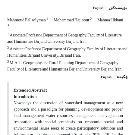
نویسندگان
English
1
2
Mahmoud Fallsolyman
Mohammad Hajipour
Mahnaz Ilkhani
3
1
Associate Professor, Department of Geography, Faculty of Literature
and Humanities, Birjand University, Birjand, Iran
2
Assistant Professor, Department of Geography, Faculty of Literature and
Humanities, Birjand University, Birjand, Iran.
3
M.A. in Geography and Rural Planning, Department of Geography,
Faculty of Literature and Humanities, Birjand University, Birjand, Iran.
چکیده
English
Extended Abstract
Introduction
Nowadays, the discussion of watershed management as a new
approach and a paradigm for planning, development and proper
land management, water resources management and vegetation
restoration with special emphasis on economic, social and
environmental issues seeks to create participatory solutions and
follows sustainable development (Sirajzadeh,2018: 20). In the