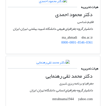
هیات تحریریه
دکتر محمود احمدی
اقلیم شناسی
دانشیار گروه جغرافیای طبیعی ،دانشگاه شهید بهشتی، تهران، ایران
sbu.ac.ir
ma_ahmadi
0000-0001-8546-0361
هیات تحریریه
دکتر محمد تقی رهنمایی
جغرافیا و برنامه ریزی شهری
دانشیار گروه جغرافیای انسانی، دانشگاه تهران، ایران
yahoo.com
mtrahnama1944