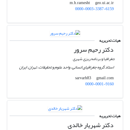
geo.ui.ac.ir
m.h.ramesht
0000-0003-3387-6159
هیات تحریریه
دکتر رحیم سرور
جغرافیا و برنامه ریزی شهری
استاد گروه جغرافیای انسانی، واحد علوم و تحقیقات، تهران، ایران
gmail.com
sarvarh83
0000-0001-9160
هیات تحریریه
دکتر شهریار خالدی