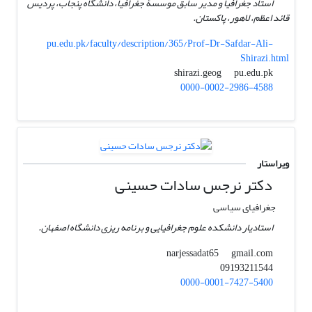
استاد جغرافیا و مدیر سابق موسسۀ جغرافیا، دانشگاه پنجاب، پردیس
قائد اعظم، لاهور، پاکستان.
pu.edu.pk/faculty/description/365/Prof-Dr-Safdar-Ali-
Shirazi.html
pu.edu.pk
shirazi.geog
0000-0002-2986-4588
ویراستار
دکتر نرجس سادات حسینی
جغرافیای سیاسی
استادیار دانشکده علوم جغرافیایی و برنامه ریزی دانشگاه اصفهان.
gmail.com
narjessadat65
09193211544
0000-0001-7427-5400