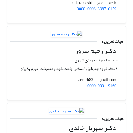
geo.ui.ac.ir
m.h.ramesht
0000-0003-3387-6159
هیات تحریریه
دکتر رحیم سرور
جغرافیا و برنامه ریزی شهری
استاد گروه جغرافیای انسانی، واحد علوم و تحقیقات، تهران، ایران
gmail.com
sarvarh83
0000-0001-9160
هیات تحریریه
دکتر شهریار خالدی