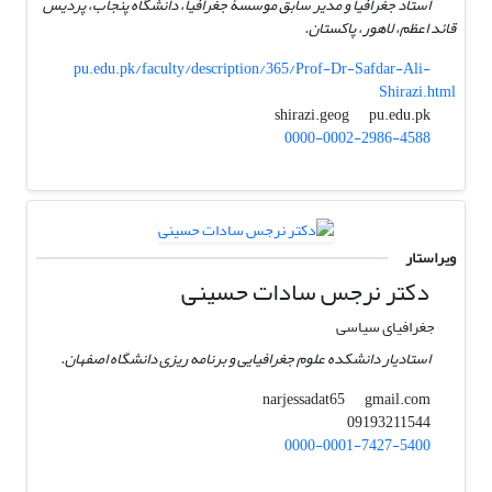
استاد جغرافیا و مدیر سابق موسسۀ جغرافیا، دانشگاه پنجاب، پردیس
قائد اعظم، لاهور، پاکستان.
pu.edu.pk/faculty/description/365/Prof-Dr-Safdar-Ali-
Shirazi.html
pu.edu.pk
shirazi.geog
0000-0002-2986-4588
ویراستار
دکتر نرجس سادات حسینی
جغرافیای سیاسی
استادیار دانشکده علوم جغرافیایی و برنامه ریزی دانشگاه اصفهان.
gmail.com
narjessadat65
09193211544
0000-0001-7427-5400