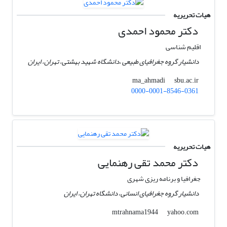
هیات تحریریه
دکتر محمود احمدی
اقلیم شناسی
دانشیار گروه جغرافیای طبیعی ،دانشگاه شهید بهشتی، تهران، ایران
sbu.ac.ir
ma_ahmadi
0000-0001-8546-0361
هیات تحریریه
دکتر محمد تقی رهنمایی
جغرافیا و برنامه ریزی شهری
دانشیار گروه جغرافیای انسانی، دانشگاه تهران، ایران
yahoo.com
mtrahnama1944