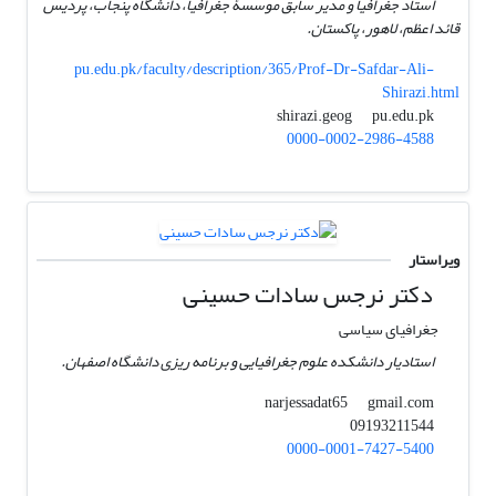
استاد جغرافیا و مدیر سابق موسسۀ جغرافیا، دانشگاه پنجاب، پردیس
قائد اعظم، لاهور، پاکستان.
pu.edu.pk/faculty/description/365/Prof-Dr-Safdar-Ali-
Shirazi.html
pu.edu.pk
shirazi.geog
0000-0002-2986-4588
ویراستار
دکتر نرجس سادات حسینی
جغرافیای سیاسی
استادیار دانشکده علوم جغرافیایی و برنامه ریزی دانشگاه اصفهان.
gmail.com
narjessadat65
09193211544
0000-0001-7427-5400