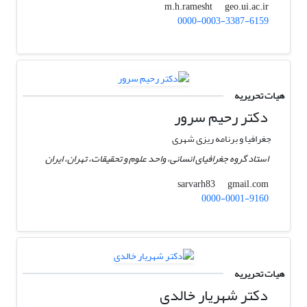
geo.ui.ac.ir
m.h.ramesht
0000-0003-3387-6159
هیات تحریریه
دکتر رحیم سرور
جغرافیا و برنامه ریزی شهری
استاد گروه جغرافیای انسانی، واحد علوم و تحقیقات، تهران، ایران
gmail.com
sarvarh83
0000-0001-9160
هیات تحریریه
دکتر شهریار خالدی