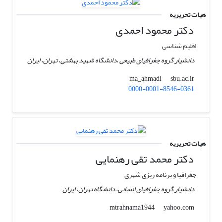
هیات تحریریه
دکتر محمود احمدی
اقلیم شناسی
دانشیار گروه جغرافیای طبیعی ،دانشگاه شهید بهشتی، تهران، ایران
sbu.ac.ir
ma_ahmadi
0000-0001-8546-0361
هیات تحریریه
دکتر محمد تقی رهنمایی
جغرافیا و برنامه ریزی شهری
دانشیار گروه جغرافیای انسانی، دانشگاه تهران، ایران
yahoo.com
mtrahnama1944