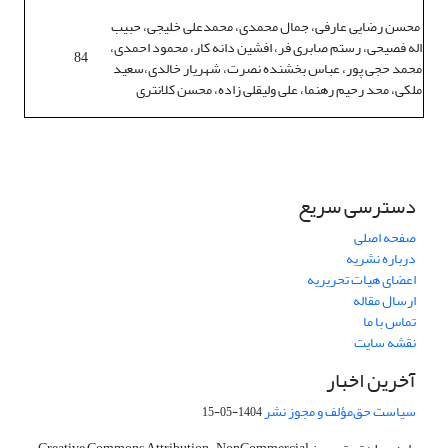
محسن رضایی عارفی، جمال محمدی، محمدعلی خلیجی، حبیب
اله فصیحی، رستم صابری فر، افشین دانه کار، محمود احمدی،
84
محمد حجی پور، عباس بخشنده نصرت، شهریار خالدی،سعید
ملکی، محد رحیم رهنما، علی ولیقلی زاده، محسن کلانتری
دسترسی سریع
صفحه اصلی
درباره نشریه
اعضای هیات تحریریه
ارسال مقاله
تماس با ما
نقشه سایت
آخرین اخبار
سیاست حق‌مؤلف و مجوز نشر
1404-05-15