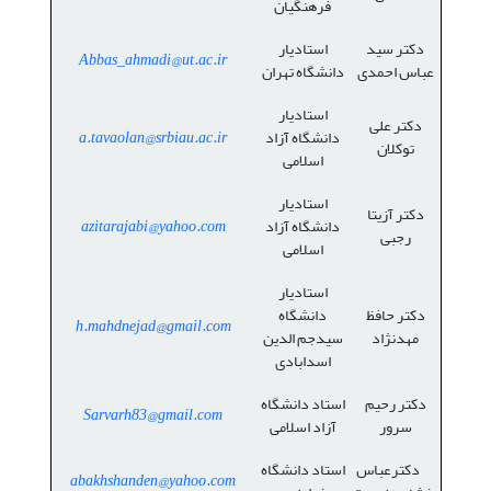
فرهنگیان
دکتر سید
استادیار
Abbas_ahmadi@ut.ac.ir
عباس احمدی
دانشگاه تهران
استادیار
دکتر علی
دانشگاه آزاد
a.tavaolan@srbiau.ac.ir
توکلان
اسلامی
استادیار
دکتر آزیتا
دانشگاه آزاد
azitarajabi@yahoo.com
رجبی
اسلامی
استادیار
دکتر حافظ
دانشگاه
h.mahdnejad@gmail.com
مهدنژاد
سیدجم الدین
اسدابادی
دکتر رحیم
استاد دانشگاه
Sarvarh83@gmail.com
سرور
آزاد اسلامی
دکترعباس
استاد دانشگاه
abakhshanden@yahoo.com