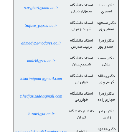
دکتر صیاد
استاد دانشگاه
s.asghari@uma.ac.ir
اصغری
محقق اردبیلی
دکتر مسعود
استاد دانشگاه
Safaee_p@scu.ac.ir
صفایی پور
شهید چمران
دکتر زهرا
استاد دانشگاه
ahmadyz@modares.ac.ir
احمدی پور
تربیت مدرس
دکتر سعید
استاد دانشگاه
maleki@scu.ac.ir
ملکی
شهیدچمران
دکتر یدالله
استاد دانشگاه
k.karimipour@gmail.com
کریمی پور
خوارزمی
دکتر زهرا
استاد دانشگاه
z.hedjazizade@gmail.com
حجازی زاده
خوارزمی
دکتر بهادر
دانشیاردانشگاه
b.zarei@ut.ac.ir
زارعی
تهران
دکتر محمود
دانشیار
mahmoodakbari91@yahoo.com