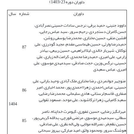
داوران دوره 23 (1403)
داوران
شماره
سال
داوود جنینی، حمید برقی، نرجس سادات حسینی نصرآبادی،
حسن کامران دستجردی، رحیم سرور، سید عباس رجایی،
افشین متقی، حسین مختاری، محمدرضا یوسفی روشن،
حمیدرضا وارثی، حسین طهماسبی مقدم، مجید گودرزی، علی
87
توکلان، شهریار خالدی، لیلا ابراهیمی، حسین ربیعی، بهادر
زارعی، علی امیری، حمیدرضا محمدی، کرامت اله زیاری، علی
حسینی، نرگس وزین، حجت صادقی، سیدمهدی موسوی، علی
امیری، عباس سعیدی
منوچهر جوانمردی، رضا مختاری ملک آبادی، وحید بارانی، علی
حسینی، عباس احمدی، زهرا احمدی پور، محمد اخباری، امیر
86
صفاری، قاسم لرستانی، هادی سلیمانی، محمدرضا رضایی،
سعید کامیابی، زهرا ترکاشوند، علی موحد، مسعود تقوایی
1404
مهرانگیز رضایی، حسین غفوری، کیومرث خداپناه، ناصر
سطانی، سیدمهدی موسوی، مرتضی قورچی، یدالله کریمی پور،
85
حسین نظم فر، نصرالله مولایی، ولی اله نظری، علی صادقی،
هوشنگ سرور، ومحمود واثق، امید مبارکی، بهروز سبحانی