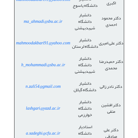
اکبری
دانشگاه یاسوج
دانشیار
دکتر محمود
دانشگاه
ma_ahmadi@sbu.ac.ir
احمدی
شهیدبهشتی
دانشیار
دکتر علی امیری
mahmoodakbari91@yahoo.com
دانشگاه لرستان
دانشیار
دکتر حمیدرضا
دانشگاه
h_mohammadi@sbu.ac.ir
محمدی
شهیدبهشتی
دانشیار
دکتر نادر زالی
n.zali54@gmail.com
دانشگاه گیلان
دانشیار
دکتر افشین
دانشگاه
lashgari@yazd.ac.ir
متقی
خوارزمی
استادیار
دکتر علی
دانشگاه
a.sadeghi@cfu.ac.ir
صادقی