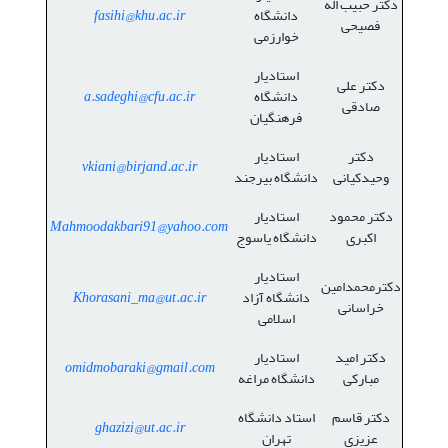
دکتر حبیب اله
دانشگاه
fasihi@khu.ac.ir
فصیحی
خوارزمی
استادیار
دکتر علی
دانشگاه
a.sadeghi@cfu.ac.ir
صادقی
فرهنگیان
دکتر
استادیار
vkiani@birjand.ac.ir
وحیدکیانی
دانشگاه بیرجند
دکتر محمود
استادیار
Mahmoodakbari91@yahoo.com
اکبری
دانشگاه یاسوج
استادیار
دکترمحمدامین
دانشگاه آزاد
Khorasani_ma@ut.ac.ir
خراسانی
اسلامی
دکتر امید
استادیار
omidmobaraki@gmail.com
مبارکی
دانشگاه مراغه
دکتر قاسم
استاد دانشگاه
ghazizi@ut.ac.ir
عزیزی
تهران