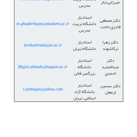
میرزایی تبار
مدرس
استادیار
دکتر مصطفی
دانشگاه تربیت
m.ghaderihajat@modares.ac.ir
قادری حاجت
مدرس
دکتر زهرا
استادیار
ztorkashvand@ut.ac.ir
ترکاشوند
دانشگاه تهران
دکتر
استادیار
عبدالمجید
دانشگاه
Majid.ahmadi@buqaen.ac.ir
احمدی
بزرگمهر قائن
استادیار
دکتر سیمین
s.armaqan@yahoo.com
دانشگاه آزاد
ارمغان
اسلامی، تهران