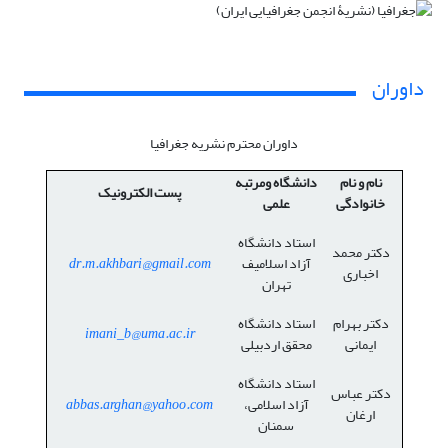
داوران
داوران محترم نشریه جغرافیا
نام و نام
دانشگاه ومرتبه
پست الکترونیک
خانوادگی
علمی
استاد دانشگاه
دکتر محمد
آزاد اسلامیف
dr.m.akhbari@gmail.com
اخباری
تهران
دکتر بهرام
استاد دانشگاه
imani_b@uma.ac.ir
ایمانی
محقق اردبیلی
استاد دانشگاه
دکتر عباس
آزاد اسلامی،
abbas.arghan@yahoo.com
ارغان
سمنان