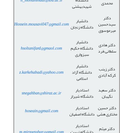
دانشگاه
h_mohammadi@sbu.ac.ir
محمدی
شهیدبهشتی
دکتر
دانشیار
سیدحسین
Hossein.mousavi047@gmail.com
دانشگاه زنجان
میرموسوی
دانشیار
دکتر هادی
دانشگاه حکیم
hsoltanifard@gmaol.com
سلطانی فرد
سبزواری
دانشیار
دکتر زینب
دانشگاه آزاد
z.karkehabadi@yahoo.com
کرکه آبادی
اسلامی
دکتر سعید
استادیار
snegahban@shiraz.ac.ir
نگهبان
دانشگاه شیراز
دکتر حسین
استادیار
hoseain@gmail.com
مختاری هشی
دانشگاه اصفهان
استادیار
دکتر میثم
دانشگاه تربیت
m.mirzaetabar@gmail.com