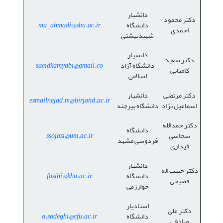
دانشیار
دکتر محمود
دانشگاه
ma_ahmadi@sbu.ac.ir
احمدی
شهیدبهشتی
دانشیار
دکتر سعید
دانشگاه آزاد
saeidkamyabi@gmail.co
کامیابی
اسلامی
دکتر مرتضی
دانشیار
esmailnejad.m@birjand.ac.ir
اسماعیل نژاد
دانشگاه بیرجند
دکتر حمدالله
دانشگاه
سجاسی
ssojasi@um.ac.ir
فردوسی مشهد
قیداری
دانشیار
دکتر حبیب اله
دانشگاه
fasihi@khu.ac.ir
فصیحی
خوارزمی
استادیار
دکتر علی
دانشگاه
a.sadeghi@cfu.ac.ir
صادقی