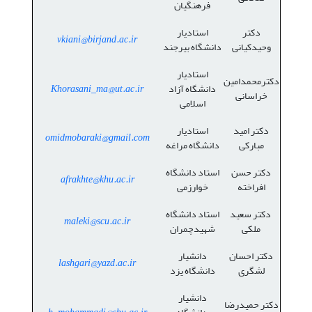
فرهنگیان
دکتر
استادیار
vkiani@birjand.ac.ir
وحیدکیانی
دانشگاه بیرجند
استادیار
دکترمحمدامین
دانشگاه آزاد
Khorasani_ma@ut.ac.ir
خراسانی
اسلامی
دکتر امید
استادیار
omidmobaraki@gmail.com
مبارکی
دانشگاه مراغه
دکتر حسن
استاد دانشگاه
afrakhte@khu.ac.ir
افراخته
خوارزمی
دکتر سعید
استاد دانشگاه
maleki@scu.ac.ir
ملکی
شهیدچمران
دکتر احسان
دانشیار
lashgari@yazd.ac.ir
لشگری
دانشگاه یزد
دانشیار
دکتر حمیدرضا