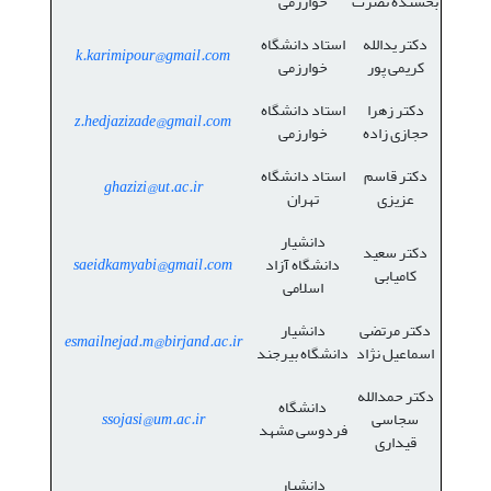
بخشنده نصرت
خوارزمی
دکتر یدالله
استاد دانشگاه
k.karimipour@gmail.com
کریمی پور
خوارزمی
دکتر زهرا
استاد دانشگاه
z.hedjazizade@gmail.com
حجازی زاده
خوارزمی
دکتر قاسم
استاد دانشگاه
ghazizi@ut.ac.ir
عزیزی
تهران
دانشیار
دکتر سعید
دانشگاه آزاد
saeidkamyabi@gmail.com
کامیابی
اسلامی
دکتر مرتضی
دانشیار
esmailnejad.m@birjand.ac.ir
اسماعیل نژاد
دانشگاه بیرجند
دکتر حمدالله
دانشگاه
سجاسی
ssojasi@um.ac.ir
فردوسی مشهد
قیداری
دانشیار