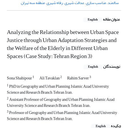
سالمند. مناسب سازی. عدالت شهری. رفاه شهری. منطقه سه تهران
عنوان مقاله
English
Analyzing the Relationship between Urban Space
Justice through Urban Adaptation Strategies and
the Welfare of the Elderly in Different Urban
Spaces (Case Study: Tehran Region 3)
نویسندگان
English
1
2
3
Sona Shahipour
Ali Tavaklan
Rahim Sarver
1
PhD in Geography and Urban Planning, Islamic Azad University,
Science and Research Branch, Tehran, Iran.
2
Assistant Professor of Geography and Urban Planning, Islamic Azad
University, Science and Research Branch, Tehran, Iran.
3
Professor of Geography and Urban Planning, Islamic Azad University,
Science and Research Branch, Tehran, Iran.
چکیده
English