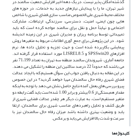
گذشته امکان پذیر نیست. در یک دهه اخیر افزایش جمعیت سالمند در
شهر تهران، ما را با پیدایش نیازهای جدید به خدمات، در حوزه های
مختلف محیط شهری علی الخصوص مناسب سازی فضای شهری با شاخص
هایی چون ایمنی، امنیت، دسترسی، سرزندگی، ارتباطات، مشارکت
اجتماعی و نهایتأ حمل و نقل برای سالمند مواجه کرده است که باید
تمهیداتی توسط برنامه ریزان و مدیران شهری در این زمینه اندیشه
شود. در این پژوهش برای جمع آوری اطلاعات مربوط به متغیرها روش
پیمایشی بکاربرده شده است و جهت تجزیه و تحلیل داده ها، نرم
افزارهای SPSSwin20 و LISREL8.5 مورد استفاده قرار گرفته اند.
جامعه آماری، شهروندان سالمند منطقه سه تهران به تعداد 71،199 نفر
می باشند که حدودأ 22 درصد ساکنین این منطقه را تشکیل می دهند.
در این مقاله به دنبال یافتن جواب این سوأل هستیم که با ایجاد عدالت
فضای شهری رفاه حال سالمندان مهیا خواهد گردید؟ در این خصوص
پیرو بررسی های بعمل آمده نتایج حاصل نشان می دهد با توجه به اینکه
مقدار همبستگی از 0.6 بیشتر و برابر 1.00 شده است باید گفت رابطه دو
متغیر مستقیم است، به عبارت دیگر هر چقدر عدالت فضایی شهری از
طریق کشف و تحلیل راهبردهای مناسب شهری برای سالمندان، ارتقا
یابد و وضعیت بهتری داشته باشد میزان رفاه حال سالمندان نیز با
سرعت و شدت بالا افزایش می یابد و برعکس.
کلیدواژه‌ها