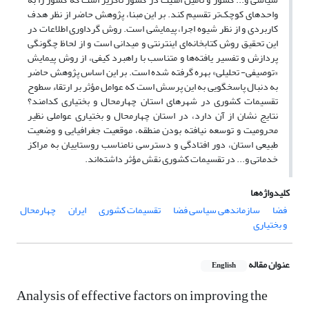
واحدهای کوچک‌تر تقسیم کند. بر این مبنا، پژوهش حاضر از نظر هدف
کاربردی و از نظر شیوه اجرا، پیمایشی است. روش گرداوری اطلاعات در
این تحقیق روش کتابخانه‌ای اینترنتی و میدانی است و از لحاظ چگونگی
پردازش و تفسیر یافته‌ها و متناسب با راهبرد کیفی، از روش پیمایش
«توصیفی- تحلیلی» بهره گرفته شده است. بر این اساس پژوهش حاضر
به دنبال پاسخگویی به این پرسش است که عوامل مؤثر بر ارتقاء سطوح
تقسیمات کشوری در شهرهای استان چهارمحال و بختیاری کدامند؟
نتایج نشان از آن دارد، در استان چهارمحال و بختیاری عواملی نظیر
محرومیت و توسعه نیافته بودن منطقه، موقعیت جغرافیایی و وضعیت
طبیعی استان، دور افتادگی و دسترسی نامناسب روستاییان به مراکز
خدماتی و... در تقسیمات کشوری نقش مؤثر داشته‌اند.
کلیدواژه‌ها
فضا
سازماندهی سیاسی فضا
تقسیمات کشوری
ایران
چهارمحال
و بختیاری
عنوان مقاله
English
Analysis of effective factors on improving the