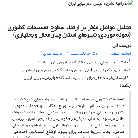
تحلیل عوامل مؤثر بر ارتقاء سطوح تقسیمات کشوری
(نمونه موردی: شهرهای استان چهار محال و بختیاری)
نویسندگان
3
2
1
افشین متقی
آرش قربانی سپهر
وحید امیری
1
دانشیار جغرافیای سیاسی، دانشگاه خوارزمی، تهران، ایران.
2
دانشجوی دکترای جغرافیای سیاسی، دانشگاه خوارزمی، تهران، ایران.
3
کارشناس ارشد جغرافیای سیاسی، دانشگاه خوارزمی، تهران، ایران.
چکیده
تقسیمات کشوری به فرایند تقسیم کشور به واحدهای کوچک‌تر، به
منظور تسهیل در امر اداره‌ی آن، توزیع امکانات و خدمات عمومی،
کنترول بر فضای سرزمین و تسهیل در زمینه‌ی اعمال حاکمیت دولت
اطلاق می‌شود. به عبارت دیگر هر حکومتی برای اداره‌ی قلمرو سرزمینی
خود و بهره‌برداری بیشتر ازآن، شکوفاسازی استعدادها و توانایی‌های
مناطق، ایجاد شرایط مساعد برای بهبود اوضاع اقتصادی، اجتماعی،
سیاسی و... کشور و تأمین امنیت در کشور ناگزیر است که کشور را به