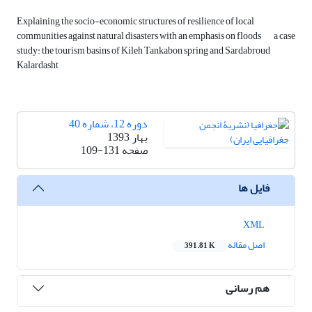
Explaining the socio-economic structures of resilience of local
communities against natural disasters with an emphasis on floods
a case
study: the tourism basins of Kileh Tankabon spring and Sardabroud
Kalardasht
دوره 12، شماره 40
بهار 1393
صفحه
109-131
فایل ها
XML
اصل مقاله
391.81 K
هم رسانی