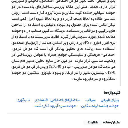
بلایای طبیعی، تحت تاثیر عوامل اجتماعی، اقتصادی، محیطی و مدیریتی
قرار دارد. هدف اصلی این مقاله بررسی ساختارهای یادشده در دو
حوضه سیلخیز چشمه کیله تنکابن و سردآبرود کلاردشت است. روش
شناسی مقاله به لحاظ هدف کاربردی و به لحاظ شیوه اجرا، کمی است
لیکن تلاش شده برای حصول به نتیجه دقیقتر، با استفاده از شاخص
های ترکیبی و در قالب پرسشنامه، دیدگاه ساکنین منتخب در دو حوضه
مطالعه شده، مورد سنجش قرار گیرد. اطلاعات پرسشنامه با استفاده از
نرم افزار آماری SPSS پردازش و بر اساس هدف، از آزمونهای متعددی
استفاده شد. یافته های تحقیق بیانگر آن است که عوامل فردی،
اجتماعی- فرهنگی و شایستگی جوامع همراه با عوامل زیرساختی در
وضعیت مناسبی قرار دارند. در عین حال نتایج تحلیل مسیر هم نشان
می دهد که عوامل مدیریتی - نهادی (936/0) و پس از آن عوامل فردی
619/0 بیشترین تاثیر را در ارتقاء و بهبود تابآوری ساکنین دو حوضه
نمکآبرود و سردآبرود دارند.
کلیدواژه‌ها
بلایای طبیعی
سیلاب
ساختارهای اجتماعی- اقتصادی
تاب‌آوری
حوضه چشمه کیله تنکابن
حوضه سردآبرود کلاردشت
عنوان مقاله
English