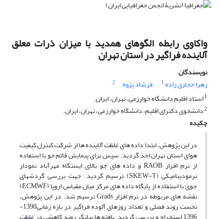
واکاوی رابطه الگوهای همدید با میزان ذرات معلق
آلاینده فراگیر در استان تهران
نویسندگان
2
1
زهرا حجازی زاده
فرشاد پژوه
1
استاد اقلیم دانشگاه خوارزمی، تهران، ایران.
2
دانشجوی دکترای اقلیم، دانشگاه خوارزمی، تهران، ایران.
چکیده
در این پژوهش، ابتدا داده های غلظت آلاینده ها از شرکت کنترل کیفیت
هوای استان تهران اخذ گردید. سپس برای پیمایش قائم جو با استفاده
از نرم افزار RAOB و داده های جو بالای ایستگاه مهرآباد نمودار
ترمودینامیکی (SKEW-T) ترسیم گردید. جهت بررسی گردشهای
جوی با استفاده از پایگاه داده های مرکز میان مقیاس اروپا (ECMWF)
نقشه های مربوطه در نرم افزار Grads ترسیم شد. در این پژوهش،
نخست روند فصلی و تعداد روزهای آلوده فراگیر در بازه زمانی1390-
1396 استخراج و بررسی گردید. یافته ها بیانگر روند کاهشی در غلظت