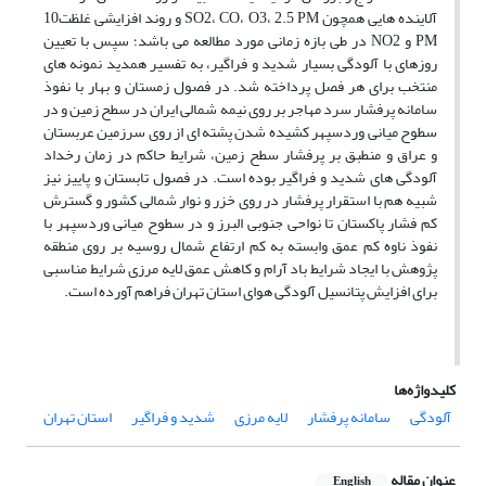
آلاینده هایی همچون SO2، CO، O3، 2.5 PM و روند افزایشی غلظت10
PM و NO2 در طی بازه زمانی مورد مطالعه می باشد؛ سپس با تعیین
روزهای با آلودگی بسیار شدید و فراگیر، به تفسیر همدید نمونه های
منتخب برای هر فصل پرداخته شد. در فصول زمستان و بهار با نفوذ
سامانه پرفشار سرد مهاجر بر روی نیمه شمالی ایران در سطح زمین و در
سطوح میانی وردسپهر کشیده شدن پشته ای از روی سرزمین عربستان
و عراق و منطبق بر پرفشار سطح زمین، شرایط حاکم در زمان رخداد
آلودگی های شدید و فراگیر بوده است. در فصول تابستان و پاییز نیز
شبیه هم با استقرار پرفشار در روی خزر و نوار شمالی کشور و گسترش
کم فشار پاکستان تا نواحی جنوبی البرز و در سطوح میانی وردسپهر با
نفوذ ناوه کم عمق وابسته به کم ارتفاع شمال روسیه بر روی منطقه
پژوهش با ایجاد شرایط باد آرام و کاهش عمق لایه مرزی شرایط مناسبی
برای افزایش پتانسیل آلودگی هوای استان تهران فراهم آورده است.
کلیدواژه‌ها
آلودگی
سامانه پرفشار
لایه مرزی
شدید و فراگیر
استان تهران
عنوان مقاله
English