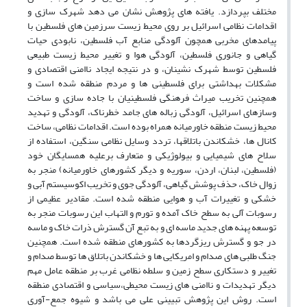
مختلف بپردازد. یافته های پژوهش نشان می دهد شهرک سازی و
اقدامات نظامی اسرائیل بر روی محیط زیست سرزمین های فلسطین با
پیامدهای مخربی همچون آلودگی منابع آب فلسطین، نابودی حیات
گیاهی و جانوری فلسطین، آلودگی هوا و تغییر محیط زیست طبیعی
فلسطین توسط شهرک نشینان، و در نتیجه ایجاد ناامنی اقتصادی و
مشکلات بهداشتی برای فلسطینی ها و مردم منطقه شده است و
همچنین تخریب میراث فرهنگی فلسطینیان با جاده سازی و ساخت
وسازهای اسرائیل، آلودگی زباله های جامد خطرناک، آلودگی و تهدید
محیط زیست منطقه خاورمیانه همراه بوده است. اقدامات نظامی، ساخت
کانال ها، خشکاندن باتلاقها، تردد وسایل نظامی سنگین، استفاده از
سلاح های شیمیایی و بیولوژیکی و متعارف برعلیه همسایگان خود
(فلسطین، لبنان، اردن، سوریه و دیگر کشورهای خاورمیانه) منجر به
زوال خاک، حذف پوشش گیاهی، آلودگی جوی و تخریب اکوسیستم آبی و
خشکی و تغییرات آب و هوایی منطقه شده است. مقادیر عظیمی از
رسوبات آلی به سطح خاک آمده و تورم و التهاب این رسوبات منجر به
توسعه پهنه های جدید ماسه ای و به تبع آن گسترش ذرات خاک و ماسه
در جو و گسترش ریزگردها به کشورهای منطقه شده است. همچنین
جنگ طلبی های صدام و امریکایی ها و خشکاندن باتلاق ها توسط صدام و
تغییر و دستکاری سطح زمین و سلطه نظامی غرب بر منطقه عامل مهم
دیگر تهدیدات و ناامنی های زیست محیطی،سیاسی و اقتصادی منطقه
است. روش این پژوهش تبیینی علی می باشد و شیوه جمع-آوری