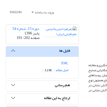
ورود به سامانه
ENGLISH
دوره 15، شماره 54
پاییز 1396
صفحه
191-202
فایل ها
XML
شگیری و مقابله
مکانیابی صحیح
اصل مقاله
1.2 M
میان روستاهای
 قرار گرفت و با استفاده از روش تلفیقی AHP-Fuzzyبا تکیه بر معیارهای همچون نوع
هم رسانی
ه آتش نشانی در
 آتش نشانی در
ارجاع به این مقاله