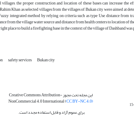
ll villages, the proper construction and location of these bases can increase the ef
ahim Khan as selected villages from the villages of Bukan city were aimed at deter
zy integrated method by relying on criteria such as type Use, distance from trai
tance from the village water source and distance from health centers to location of th
right place to build a firefighting base in the context of the village of Dashband was
on
safety services
Bukan city
این مجله تحت مجوز Creative Commons Attribution-
NonCommercial 4.0 International (
CC BY-NC 4.0)
برای عموم آزاد و قابل استفاده مجدد است.