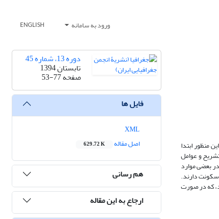
ورود به سامانه
ENGLISH
دوره 13، شماره 45
تابستان 1394
صفحه
53-77
فایل ها
XML
اصل مقاله
ین منظور ابتدا
629.72 K
تشریح و عوامل
در بعضی موارد
هم رسانی
 سکونت دارند.
رد، که در صورت
ارجاع به این مقاله