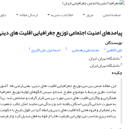
صفحه اصلی
مرور
اطلاعات نشریه
ارسال مقاله
داور
پیامدهای امنیت اجتماعی توزیع جغرافیایی اقلیت های دینی
نویسندگان
1
2
1
تقی کاظمی
محمدتقی رهنمایی
اسماعیل علی اکبری
1
دانشگاه تهران، ایران.
2
دانشگاه تهران ایران.
چکیده
این مقاله ضمن بررسی توزیع جغرافیایی اقلیت های دینی، یعنی ارمنی ها، آشوری 
مباحث نظری مرتبط با موضوع مطرح شده و سپس الگوهای اولیه توزیع جغرافیایی 
همگرایی و واگرایی اقلیت های دینی مورد بررسی قرار گرفت و مشخص شد، پراکن
به صورت جدایی گزینی اسکان یافته-اند و زندگی می نمایند (مثل غالب جمعیت 
به رغم فراز و فرودهایی که اقلیت های دینی و رابطه آنها در طول تاریخ با حکوم
برنامه ریزی مناسب می توان این ظرفیت ها را از قوه به فعل تبدیل کرد و از فر