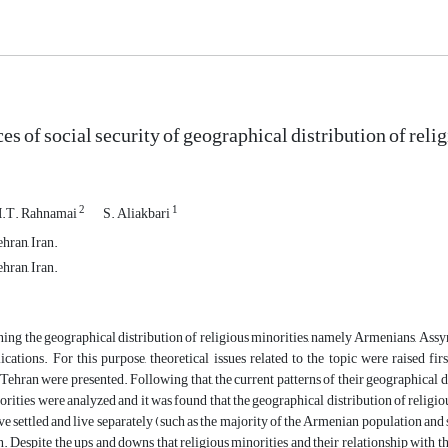
s of social security of geographical distribution of reli
2
1
.T. Rahnamai
S. Aliakbari
hran, Iran.
hran, Iran.
ng the geographical distribution of religious minorities, namely Armenians, Assyrian
ications. For this purpose, theoretical issues related to the topic were raised fi
 Tehran were presented. Following that, the current patterns of their geographical
orities were analyzed and it was found that the geographical distribution of religiou
ave settled and live separately (such as the majority of the Armenian population and s
n. Despite the ups and downs that religious minorities and their relationship with 