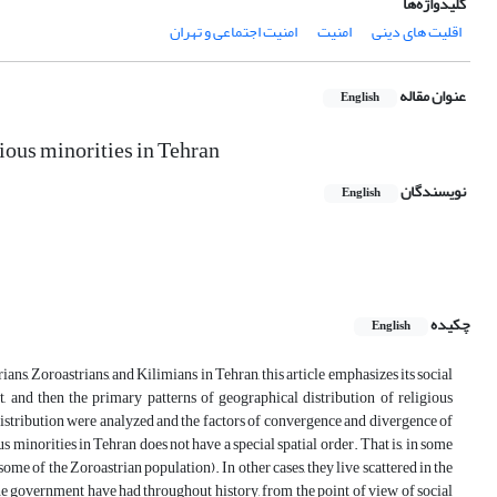
کلیدواژه‌ها
اقلیت های دینی
امنیت
امنیت اجتماعی و تهران
عنوان مقاله
English
gious minorities in Tehran
نویسندگان
English
چکیده
English
s, Zoroastrians, and Kilimians in Tehran, this article emphasizes its social
rst, and then the primary patterns of geographical distribution of religious
 distribution were analyzed and the factors of convergence and divergence of
s minorities in Tehran does not have a special spatial order. That is, in some
ome of the Zoroastrian population). In other cases, they live scattered in the
the government have had throughout history, from the point of view of social