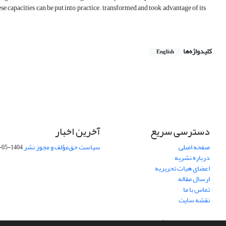
ese capacities can be put into practice. transformed and took advantage of its
کلیدواژه‌ها
English
دسترسی سریع
آخرین اخبار
صفحه اصلی
سیاست حق‌مؤلف و مجوز نشر
1404-05-15
درباره نشریه
اعضای هیات تحریریه
ارسال مقاله
تماس با ما
نقشه سایت
سامانه مدیریت نشریات علمی.
طراحی و پیاده سازی از
سیناوب