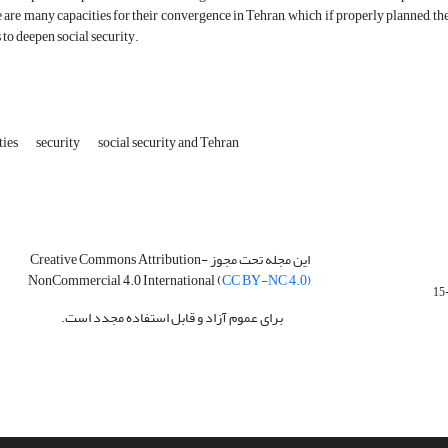
re are many capacities for their convergence in Tehran, which if properly planned, th
 to deepen social security.
ties
security
social security and Tehran
این مجله تحت مجوز Creative Commons Attribution-
NonCommercial 4.0 International (
CC BY-NC 4.0)
برای عموم آزاد و قابل استفاده مجدد است.