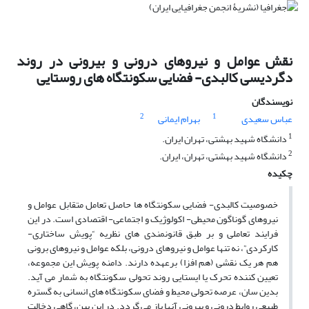
نقش عوامل و نیروهای درونی و بیرونی در روند
دگردیسی کالبدی- فضایی سکونتگاه های روستایی
نویسندگان
2
1
عباس سعیدی
بهرام ایمانی
1
دانشگاه شهید بهشتی، تهران ایران.
2
دانشگاه شهید بهشتی، تهران، ایران.
چکیده
خصوصیت کالبدی- فضایی سکونتگاه ها حاصل تعامل متقابل عوامل و
نیروهای گوناگون محیطی- اکولوژیک و اجتماعی- اقتصادی است. در این
فرایند تعاملی و بر طبق قانونمندی های نظریه “پویش ساختاری-
کارکردی”، نه تنها عوامل و نیروهای درونی، بلکه عوامل و نیروهای برونی
هم هر یک نقشی (هم افزا) برعهده دارند. دامنه پویش این مجموعه،
تعیین کننده تحرک یا ایستایی روند تحولی سکونتگاه به شمار می آید.
بدین سان، عرصه تحولی محیط و فضای سکونتگاه های انسانی به گستره
طبیعی روابط درونی و بیرونی آنها باز می گردد. در این بین، گاهی دخالت