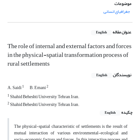
موضوعات
جغرافیای انسانی
عنوان مقاله
English
The role of internal and external factors and forces
in the physical-spatial transformation process of
rural settlements
نویسندگان
English
1
2
A. Saidi
B. Emani
1
Shahid Beheshti University, Tehran, Iran.
2
Shahid Beheshti University, Tehran, Iran.
چکیده
English
The physical-spatial characteristic of settlements is the result of
mutual interaction of various environmental-ecological and
socio-economic factors and forces. In this interactive process and