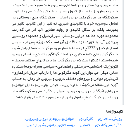
های بیرونی، چه مبتنی بر برنامه های معین و چه به صورت خودبه خودی
یا خودجوش، زمینه ساز تحول مطلوب یا حتی دگردیسی نامطلوب
سکونتگاه ها می گردند. براین اساس، سکونتگاه های روستایی در
تعامل دوسویه خود با کانونهای شهری، نه تنها از این کانونها تاثیر می
پذیرند، بلکه بر شکل کالبدی و روابط فضایی آنها اثر می گذارند.
محدوده مورد مطالعه در این نوشتار، شهر اردبیل و محدوده روستایی
پیرامون آن، یا حوزه نفوذ بلافصل آن است که بویژه پس از تاسیس
استان اردبیل (1372خ) و تسلط بلامعارض و مرکزیت منطقه ای این شهر،
با دگرگونی های دامنه داری در ابعاد گوناگون کالبدی- فضایی روبرو
شده است. آشکار است که این دگرگونی ها با بازتابهای مختلف محیطی-
اکولوژیک، اجتماعی- فرهنگی و اقتصادی- سیاسی همراه بوده است. به
سخن دیگر، می توان این گونه دگرگونی ها را بازتاب جریان اثرگذاری-
اثرپذیری عوامل و نیروهای مختلف درونی و بیرونی طی زمان به حساب
آورد. این مقاله می کوشد تا از طریق تشخیص، وارسی و تحلیل عوامل و
نیروهای اثرگذار درونی و برونی، تحول و دگردیسی سکونتگاه های
روستایی را در گستره پیرامونی شهر اردبیل مورد شناسایی قرار دهد.
کلیدواژه‌ها
پویش ساختاری
کارکردی
عوامل و نیروهای درونی و بیرونی
دگردیسی کالبدی
فضایی
روستاهای پیرامونی شهر اردبیل