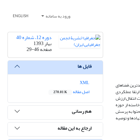
ورود به سامانه
ENGLISH
دوره 12، شماره 40
بهار 1393
صفحه
29-46
فایل ها
XML
عدترین فضاهای
رتقا عملکردی
اصل مقاله
270.01 K
ت انتقال ارزش
خاسته از حوزه
هم رسانی
محتوا به پرسش
هادها و توصیه
ارجاع به این مقاله