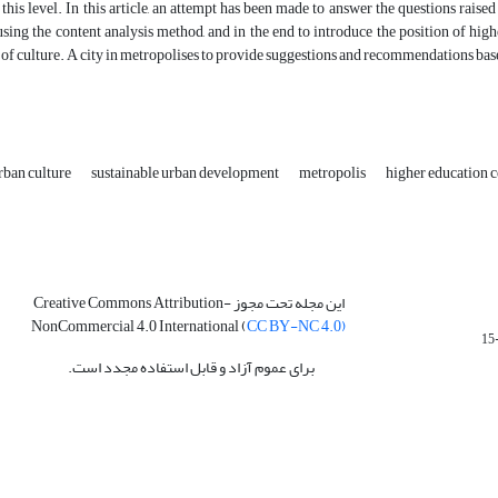
 this level. In this article, an attempt has been made to answer the questions rais
sing the content analysis method, and in the end to introduce the position of hig
f culture. A city in metropolises to provide suggestions and recommendations bas
rban culture
sustainable urban development
metropolis
higher education c
این مجله تحت مجوز Creative Commons Attribution-
NonCommercial 4.0 International (
CC BY-NC 4.0)
برای عموم آزاد و قابل استفاده مجدد است.