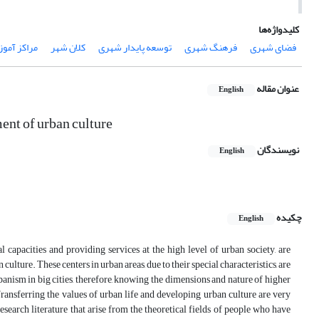
کلیدواژه‌ها
فضای شهری
فرهنگ شهری
توسعه پایدار شهری
کلان شهر
مراکز آمو
عنوان مقاله
English
ent of urban culture
نویسندگان
English
چکیده
English
l capacities and providing services at the high level of urban society, are
lture. These centers in urban areas, due to their special characteristics, are
banism in big cities, therefore, knowing the dimensions and nature of higher
Transferring the values of urban life and developing urban culture are very
search literature that arise from the theoretical fields of people who have