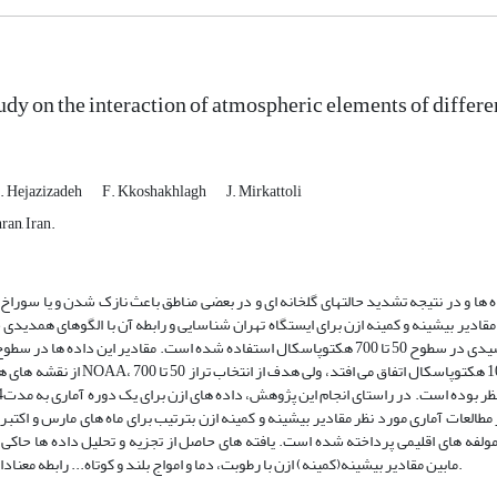
dy on the interaction of atmospheric elements of different
. Hejazizadeh
F. Kkoshakhlagh
J. Mirkattoli
ran, Iran.
ها و در نتیجه تشدید حالتهای گلخانه ای و در بعضی مناطق باعث نازک شدن و یا سوراخ 
ادیر بیشینه و کمینه ازن برای ایستگاه تهران شناسایی و رابطه آن با الگوهای همدیدی
گردد. جهت انجام این کار از مولفه های فشار، رطوبت، دما، موج بلند و کوتاه خورشیدی در سطوح 50 تا 700 هکتوپاسکال استفاده شده است. مقادیر 
از نقشه های همدیدی سایت NOAA، استخراج شده است. هرچند که بیشتر تغییرات ازن سطح بال
مطالعات آماری مورد نظر مقادیر بیشینه و کمینه ازن بترتیب برای ماه های مارس و اکتبر
 مولفه های اقلیمی پرداخته شده است. یافته های حاصل از تجزیه و تحلیل داده ها حاکی 
مابین مقادیر بیشینه(کمینه) ازن با رطوبت، دما و امواج بلند و کوتاه... رابطه معناداری وجود دارد.