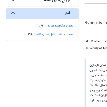
آمار
Synopsis stu
تعداد مشاهده مقاله
176
تعداد دریافت فایل اصل مقاله
174
GH. Roshan
Z
University of Teh
شدن لایه ازن
 جوی شناسایی
این داده ها در سطوح مختلف جوی،
ا در لایه های 50 تا 100 هکتوپاسکال اتفاق می افتد، ولی هدف از انتخاب تراز 50 تا 700
هکتوپاسکال، مقایسه نتایج در لایه های مختلف جوی و تعیین اعتبار مطالعه مورد نظر بوده است. در راستای انجام این پژوهش، داده های ازن برای یک دوره آماری به مدت4 سال(2002 تا
 استخراج و در
از آن است که