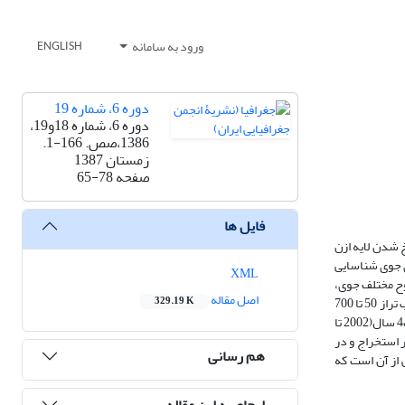
ورود به سامانه
ENGLISH
دوره 6، شماره 19
دوره 6، شماره 18و19،
1386،صص. 166-1.
زمستان 1387
صفحه
65-78
فایل ها
 شدن لایه ازن
ی جوی شناسایی
XML
ر این داده ها در سطوح مختلف جوی،
اصل مقاله
از نقشه های همدیدی سایت NOAA، استخراج شده است. هرچند که بیشتر تغییرات ازن سطح بالا در لایه های 50 تا 100 هکتوپاسکال اتفاق می افتد، ولی هدف از انتخاب تراز 50 تا 700
329.19 K
هکتوپاسکال، مقایسه نتایج در لایه های مختلف جوی و تعیین اعتبار مطالعه مورد نظر بوده است. در راستای انجام این پژوهش، داده های ازن برای یک دوره آماری به مدت4 سال(2002 تا
ر استخراج و در
هم رسانی
 از آن است که
ارجاع به این مقاله