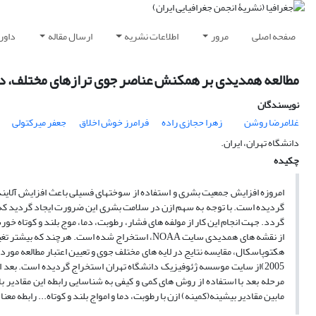
صفحه اصلی
مرور
اطلاعات نشریه
ارسال مقاله
داور
مطالعه همدیدی بر همکنش عناصر جوی ترازهای مختلف، در 
نویسندگان
غلامرضا روشن
زهرا حجازی راده
فرامرز خوش اخلاق
جعفر میرکتولی
دانشگاه تهران، ایران.
چکیده
امروزه افزایش جمعیت بشری و استفاده از سوختهای فسیلی باعث افزایش آلاینده
گردیده است. با توجه به سهم ازن در سلامت بشری این ضرورت ایجاد گردید که م
2005)از سایت موسسه ژئوفیزیک دانشگاه تهران استخراج گردیده است. بعد از
مرحله بعد با استفاده از روش های کمی و کیفی به شناسایی رابطه این مقادیر ب
مابین مقادیر بیشینه(کمینه) ازن با رطوبت، دما و امواج بلند و کوتاه... رابطه معن