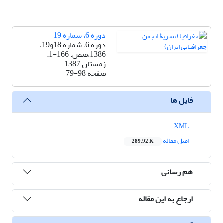
دوره 6، شماره 19
دوره 6، شماره 18و19،
1386،صص. 166-1.
زمستان 1387
صفحه
79-98
فایل ها
XML
اصل مقاله
289.92 K
هم رسانی
ارجاع به این مقاله