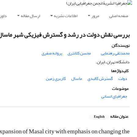
صفحه اصلی
مرور
اطلاعات نشریه
ارسال مقاله
داور
بررسی نقش دولت در رشد و گسترش فیزیکی شهر ماسال با 
نویسندگان
محمدتقی رهنمایی
محسن کلانتری
پروانه صفری
دانشگاه تهران، ایران.
کلیدواژه‌ها
دولت
گسترش کالبدی
ماسال
کاربری زمین
موضوعات
جغرافیای انسانی
عنوان مقاله
English
 expansion of Masal city with emphasis on changing the