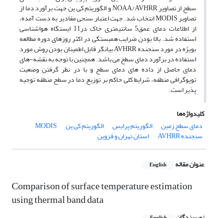
سطح از تصاویر NOAA/AVHRR و الگوریتم کی ین جهت برآورد دما از
تصاویر MODIS انتخاب شد. جهت اعتبار سنجی مقادیر به دست آمده،
از اطلاعات دمای عمق5 سانتیمتری خاک در11 ایستگاه هواشناسی
استفاده شد. بالا بودن ضرایب همبستگی در اکثر روزهای دوره مطالعه
بویژه در مورد سنجنده AVHRR بیانگر قابل اطمینان بودن روش مورد
استفاده در برآورد دمای سطح می باشد. همچنین با توجه به نقشه-های
دمای حاصل از داده های دمای سطح و با در نظر گرفتن وضعیت
توپوگرافی منطقه، شرایط کلی حاکم بر توزیع دما در سطح منطقه توجیه
پذیر است.
کلیدواژه‌ها
دمای سطح زمین
الگوریتم پرایس
الگوریتم کی ین
MODIS
سنجنده AVHRR
استان تهران و قزوین
عنوان مقاله
English
Comparison of surface temperature estimation
using thermal band data
نویسندگان