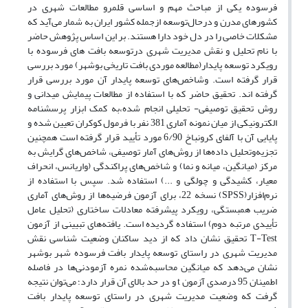
فرسوده یکی از مباحث مهم و اساسی قلمرو مطالعات شهری در
کشورهای مدرن و درحال‌توسعه ازجمله کشور ایران به شمار می‌آید که
مشکلات خاصی را در دل خود دارا هستند. بر این اساس پژوهش حاضر
با نام تحلیل و نقش مدیریت شهری درتوسعه بافت های فرسوده با
رویکرد توسعه پایدار(مطالعه موردی بافت تاریخی بوشهر) مورد بررسی
قرار گرفته است. وشاخص‌های توسعه پایدار آن مورد بررسی قرار
گرفته اند. تحقیق حاضر که با استفاده از مطالعات پیمایش میدانی و
روش تحقیق توصیفی- تحلیلی انجام شده،به کمک ابزار پرسشنامه
الکترونیکی از میان نمونه آماری 381 نفر با فرمول کوکران تعیین شده و
پایایی آن با آلفای کرونباخ 6/90 مورد تأیید قرار گرفته است همچنین
تجزیه‌وتحلیل داده‌ها از روش‌های آمار توصیفی، شاخص‌های گرایش به
مرکز (میانگین، میانه و نما) و شاخص‌های پراکندگی (واریانس، انحراف
معیار، کشیدگی و چولگی و ...) استفاده شد. سپس با استفاده از
نرم‌افزار(SPSS) نسخه 22، برای آزمون فرضیه‌ها از روش‌های آماری
ضریب همبستگی، رویکرد پیشرفته معادلات ساختاری (تحلیل عامل
تأییدی مرتبه دوم) استفاده گردیده است. یافته‌های تبیینی از آزمون
T-Test تحقیق نشان داد که از دید ساکنان وضعیت شناسی نقش
مدیریت شهری در راستای توسعه پایدار بافت فرسوده شهر بوشهر
نشان می‌دهد که میانگین محاسبه‌شده نمره آزمودنی‌ها در فاصله
اطمینان 95 درصدی آزمون t و در حد بالای آن قرار دارد؛ می‌توان نتیجه
گرفت که وضعیت مدیریت شهری در راستای توسعه پایدار بافت