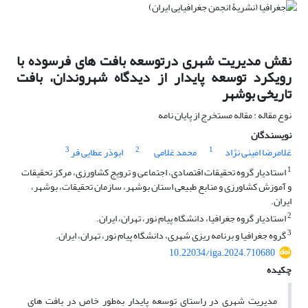
نقش مدیریت شهری درتوسعه بافت های فرسوده با
رویکرد توسعه پایدار از دیدگاه شهروندان، بافت
تاریخی بوشهر
نوع مقاله : مقاله مستخرج از پایان نامه
نویسندگان
3
2
1
غلامرضا امینی نژاد
محمد غلامی
ابوذر عطایی فر
1
استادیار گروه تحقیقات اقتصادی، اجتماعی و ترویج کشاورزی، مرکز تحقیقات
و آموزش کشاورزی و منابع طبیعی استان بوشهر، سازمان تحقیقات، بوشهر،
ایران.
2
استادیار گروه جغرافیا، دانشگاه پیام نور، تهران، ایران.
3
گروه جغرافیا و برنامه ریزی شهری، دانشگاه پیام نور، تهران، ایران.
10.22034/iga.2024.710680
چکیده
مدیریت شهری در راستای توسعه پایدار به‌طور خاص در بافت های