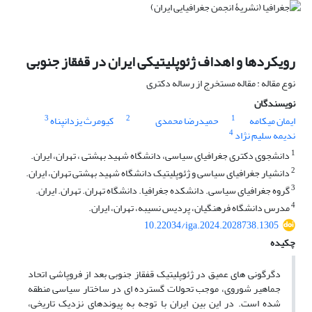
رویکردها و اهداف ژئوپلیتیکی ایران در قفقاز جنوبی
نوع مقاله : مقاله مستخرج از رساله دکتری
نویسندگان
3
2
1
ایمان میکامه
حمیدرضا محمدی
کیومرث یزدانپناه
4
ندیمه سلیم نژاد
1
دانشجوی دکتری جغرافیای سیاسی، دانشگاه شهید بهشتی ، تهران، ایران.
2
دانشیار جغرافیای سیاسی و ژئوپلیتیک دانشگاه شهید بهشتی تهران، ایران.
3
گروه جغرافیای سیاسی. دانشکده جغرافیا. دانشگاه تهران. تهران. ایران.
4
مدرس دانشگاه فرهنگیان، پردیس نسیبه، تهران، ایران.
10.22034/iga.2024.2028738.1305
چکیده
دگرگونی های عمیق در ژئوپلیتیک قفقاز جنوبی بعد از فروپاشی اتحاد
جماهیر شوروی، موجب تحولات گسترده ای در ساختار سیاسی منطقه
شده است. در این بین ایران با توجه به پیوندهای نزدیک تاریخی،