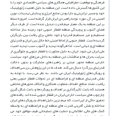
فرهنگی و موقعیت جغرافیایی همکاری های سیاسی-اقتصادی خود را با
این کشورها گسترش داده است. این منطقه به دلیل اهمیت ژئوپلیتیک
خود و مسیر ترانزیتی و دارا بودن منابع انرژی و پیدایش تهدیدات نوین
امنیتی در آن، مورد توجه راهبردی ایران قرار گرفته است. امروزه تسلط
بر این منطقه به یک معیار مهم قدرت تبدیل شده است. از طرف دیگر
فضای آشوب و پیچیدگی منطقه قفقاز جنوبی خود زمینه ساز مداخله
مستقیم و غیر مستقیم قدرتها و خود عاملی برای رقابت بین بازیگران
گردیده است. قفقاز جنوبی از لحاظ امنیتی خط حائل بین ایران و قدرتهای
منطقه ای و جهانی است. لذا هرگونه تهدید و آشوب سبب تهدید امنیت
ملی ایران می شود. ایران به دلیل مجاورت با قفقاز جنوبی و جلوگیری از
سرایت بحران ها و مناقشات این منطقه به داخل مرزهای خود سیاست
خارجی منطقه محور، مبتنی بر راهبردهای مشارکت و بدون دخالت
قدرتهای بزرگ را دنبال می کند. هدف ما در این پژوهش بررسی اهداف
و رویکردهای ژئوپلیتیک ایران می باشد. به نظر می رسد، با توجه به
نقش قدرتهای منطقه ای و فرامنطقه ای در تحولات قفقاز جنوبی یعنی
رقابت، تضاد منافع، اهداف متفاوت، همکاری و ائتلاف محورهای مختلفی
هستند که باعث تاثیرگذاری بر اهداف و رویکردها و باعث شکل گیری
چارچوب های سیاست خارجی ایران در قفقاز جنوبی شده اند. یافته های
تحقیق حاکی از این است، که مهم ترین دلیل اهداف و رویکردهای ایران
مداخله و نقش آفرینی قدرت های منطقه ای و فرامنطقه ای به واسطه
کمک های مالی، اطلاعاتی و حمایت های تسلیحاتی طیف موافق خود می