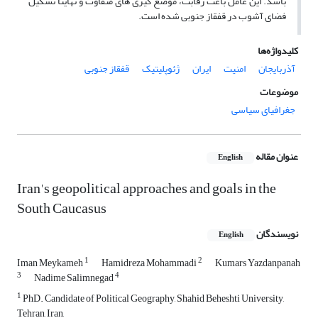
باشد. این عامل باعث رقابت، موضع گیری های متفاوت و نهایتا تشکیل
فضای آشوب در قفقاز جنوبی شده است.
کلیدواژه‌ها
آذربایجان
امنیت
ایران
ژئوپلیتیک
قفقاز جنوبی
موضوعات
جغرافیای سیاسی
عنوان مقاله
English
Iran's geopolitical approaches and goals in the
South Caucasus
نویسندگان
English
1
2
Iman Meykameh
Hamidreza Mohammadi
Kumars Yazdanpanah
3
4
Nadime Salimnegad
1
PhD. Candidate of Political Geography, Shahid Beheshti University,
Tehran, Iran,