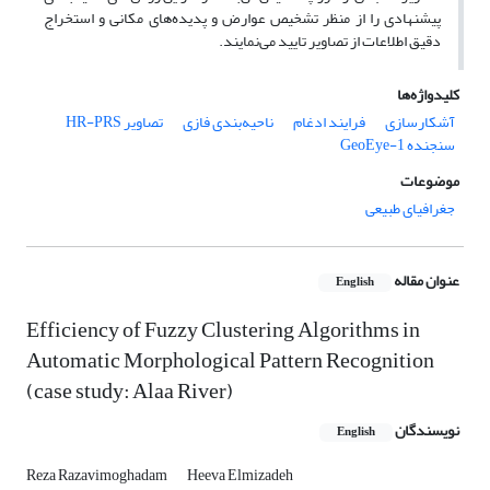
پیشنهادی را از منظر تشخیص عوارض و پدیده‌های مکانی و استخراج
دقیق اطلاعات از تصاویر تایید می‌نمایند.
کلیدواژه‌ها
تصاویر HR-PRS
ناحیه‌بندی فازی
فرایند ادغام
آشکارسازی
سنجنده GeoEye-1
موضوعات
جغرافیای طبیعی
عنوان مقاله
English
Efficiency of Fuzzy Clustering Algorithms in
Automatic Morphological Pattern Recognition
(case study: Alaa River)
نویسندگان
English
Reza Razavimoghadam
Heeva Elmizadeh