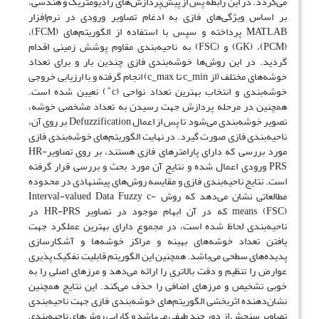
می‌گردد. در این رابطه پس از پیش‌پردازش‌های رادیومتریک و هندسی،
بر اساس ویژگی‌های فازی به ادغام تصاویر ورودی در نرم‌افزار
MATLAB پرداخته و سپس با استفاده از الگوریتم‌های (FCM)،
(PCM)، (GK) و (FSC) به ناحیه‌بندی مقاوم پوشش زمینی اقدام
گردید. در این روش‌ها خوشه‌بندی فازی چندین بار و برای تعداد
خوشه‌های مختلف (از c_min تا c_max) انجام گرفته و با ارزیابی خروجی
خوشه‌بندی و انتخاب بهترین تعداد نواحی (c ̂) تعیین شده است.
همچنین در مرحله پردازش جهت رسیدن به تعداد مشخصی خوشه،
تصویر خوشه‌بندی می‌شود تا پس از اعمال Defuzzification بر روی آن،
ناحیه‌بندی فازی صورت گیرد. در نهایت الگوریتم‌های خوشه‌بندی فازی
مورد بررسی که دارای پارامترهای فازی هستند، بر روی تصاویرHR-
PRS ورودی اعمال شده و نتایج آن مورد بحث و بررسی قرار گرفته
است. نتایج ناحیه‌بندی فازی و مقایسه روش‌های پیشنهادی در محدوده
مطالعاتی نشان می‌دهد که روش Interval-valued Data Fuzzy c-
means (FSC) که در آن ابهام موجود در تصاویر HR-PRS در
ناحیه‌بندی لحاظ شده است، در مجموع دارای بهترین عملکرد جهت
یافتن تعداد خوشه‌های بهینه و مراکز خوشه‌ها و آشکارسازی
پدیده‌های سطحی می‌باشد. همچنین این الگوریتم قابلیت تفکیک پذیری
عوارض را تنظیم و دقت بالاتری را ارائه می‌دهد و مرزهای اصلی را به
خوبی تشخیص و مرزهای اضافی را حذف می‌کند. این نتایج همچنین
نشان‌دهنده اثربخشی الگوریتم‌های خوشه‌بندی فازی جهت ناحیه‌بندی
تصاویر سنجش از دور چند طیفی می‌باشد و کارایی روش‌های ناحیه‌بندی