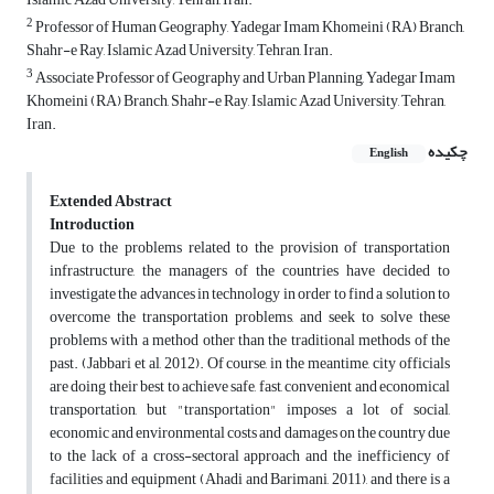
2
Professor of Human Geography, Yadegar Imam Khomeini (RA) Branch,
Shahr-e Ray, Islamic Azad University, Tehran, Iran.
3
Associate Professor of Geography and Urban Planning, Yadegar Imam
Khomeini (RA) Branch, Shahr-e Ray, Islamic Azad University, Tehran,
Iran.
چکیده
English
Extended Abstract
Introduction
Due to the problems related to the provision of transportation
infrastructure, the managers of the countries have decided to
investigate the advances in technology in order to find a solution to
overcome the transportation problems, and seek to solve these
problems with a method other than the traditional methods of the
past. (Jabbari et al, 2012). Of course, in the meantime, city officials
are doing their best to achieve safe, fast, convenient and economical
transportation, but "transportation" imposes a lot of social,
economic and environmental costs and damages on the country due
to the lack of a cross-sectoral approach and the inefficiency of
facilities and equipment (Ahadi and Barimani, 2011), and there is a