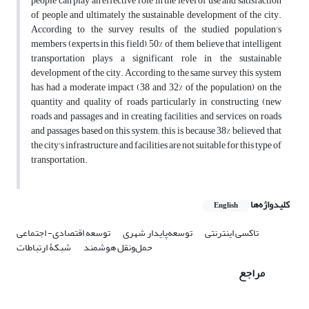
people can play an effective role in the level of use and satisfaction
of people and ultimately the sustainable development of the city.
According to the survey results of the studied population's
members (experts in this field), 50% of them believe that intelligent
transportation plays a significant role in the sustainable
development of the city. According to the same survey, this system
has had a moderate impact (38 and 32% of the population) on the
quantity and quality of roads particularly in constructing (new
roads and passages and in creating facilities and services on roads
and passages based on this system; this is because 38% believed that
the city's infrastructure and facilities are not suitable for this type of
transportation.
کلیدواژه‌ها
English
تاکسی اینترنتی
توسعه‌پایدار شهری
توسعه اقتصادی- اجتماعی
حمل‌ونقل هوشمند
شبکۀ ارتباطات
مراجع