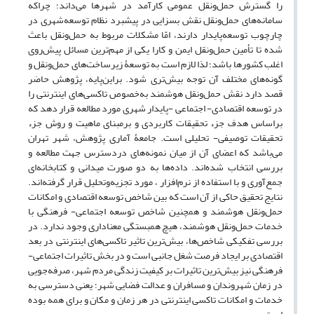
را گسترش حمل‌و‌نقل عمومی کارآمد در شهرها می‌داند؛ چراکه
سامانه‌‌های حمل‌ونقل نقش بسزایی در پیشبرد نظام توسعه‌شهری در
چارچوب توسعه‌پایدار دارند، امّا مشکلات مربوط به حمل‌ونقل باعث
شده تا تأمین حمل‌ونقل ایمن و کارا یکی از مهم‌ترین مسائل پیش‌روی
اغلب کشورها باشد؛ لذا لازم است به توسعۀ زیرساخت‌های حمل‌ونقل و
گونه‌های مختلف آن توجه بیش‌تری شود. براین‌‌پایه، پژوهش حاضر
قصد دارد نقش حمل‌ونقل هوشمند به‌خصوص تاکسی‌های اینترنتی را
در توسعه اقتصادی- اجتماعی -پایدار شهری مورد مطالعه قرار دهد که
براساس هدف جزء تحقیقات کاربردی و برمبنای ماهیت و روش جزء
تحقیقات توصیفی- تحلیلی است. جامعۀ آماری پژوهش، شهر تهران
می‌باشد که اعضای آن از میان نمونه‌های دردسترس جهت مطالعه و
بررسی انتخاب شده‌اند. داده‌ها به دو صورت میدانی و کتابخانه‌ای
جمع‌آوری و با استفاده از نرم‌افزار ، مورد تجزیه‌و‌تحلیل قرار گرفته‌اند.
نتایج تحقیق حاکی از آن است که بین شاخص توسعه اقتصادی و امکانات
حمل‌و‌نقل هوشمند و همچنین شاخص توسعه اجتماعی- فرهنگی با
خدمات حمل‌و‌نقل هوشمند، هیچ همبستگی معناداری وجود ندارد. در
بررسی تفکیکی شاخص‌ها، بیش‌ترین تاثیر تاکسی‌های اینترنتی در بعد
اقتصادی بر ایجاد فرصت شغل جانبی است و در بخش تاثیرات اجتماعی-
فرهنگی نیز بیش‌ترین تاثیرات بر کیفیت زندگی مردم شهر، صرفه‌جویی
در زمان شهروندان و مسافران و عدالت فضایی شهر؛ یعنی دسترسی به
خدمات و امکانات تاکسی اینترنتی در هر زمان و مکان و برای همه بوده