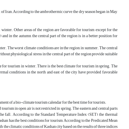
ert of Iran.According to the ambrothermic curve, the dry season began in May,
 winter. Other areas of the region are favorable for tourism except for the
 and in the autumn, the central part of the region is in a better position for
nter. The worst climate conditions are in the region, in summer. The central
ithout physiological stress in the central part of the region provide suitable
for tourism in winter. There is the best climate for tourism in spring. The
rmal conditions in the north and east of the city have provided favorable
hment of a bio-climate tourism calendar for the best time for tourists.
ourism in open air is not restricted in spring. The eastern and central parts
 the fall. According to the Standard Temperature Index (SET), the thermal
 Kashan has the best conditions for tourism, According to the Predicated Mean
 the climatic conditions of Kashan city based on the results of three indices