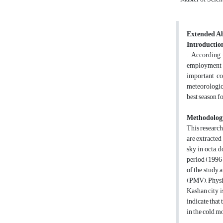
Extended Ab
Introductio
.
According t
employment i
important co
meteorologica
best season f
Methodolog
This research
are extracted
sky in octa, 
period (199
of the study 
(PMV), Physi
Kashan city i
indicate that 
in the cold m