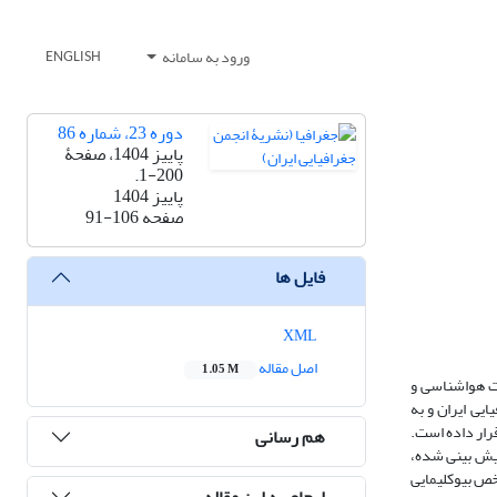
ورود به سامانه
ENGLISH
دوره 23، شماره 86
پاییز 1404، صفحۀ
200-1.
پاییز 1404
صفحه
91-106
فایل ها
XML
اصل مقاله
1.05 M
ت هواشناسی و
یی ایران و به
رار داده است.
هم رسانی
پیش بینی شده،
خص بیوکلیمایی
ارجاع به این مقاله