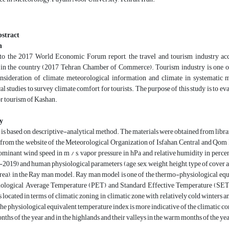
stract
n
o the 2017 World Economic Forum report, the travel and tourism industry ac
n the country (
2017
Tehran Chamber of Commerce). Tourism industry is one of th
nsideration of climate, meteorological information and climate in systematic 
l studies to survey climate comfort for tourists. The purpose of this study is to ev
or tourism of Kashan.
y
 is based on descriptive-analytical method. The materials were obtained from libr
 from the website of the Meteorological Organization of Isfahan, Central and Qom Pr
dominant wind speed in m / s, vapor pressure in hPa and relative humidity in perc
6-201
9
) and human physiological parameters (age, sex, weight, height, type of cover an
area), in the Ray man model. Ray man model is one of the thermo-physiological equ
ological Average Temperature (PET) and Standard Effective Temperature (SET).
s located in terms of climatic zoning, in climatic zone with relatively cold winters
the physiological equivalent temperature index is more indicative of the climatic cond
onths of the year and in the highlands and their valleys in the warm months of the yea