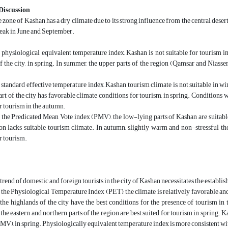
Discussion
he zone of Kashan has a dry climate due to its strong influence from the central des
peak in June and September.
physiological equivalent temperature index, Kashan is not suitable for tourism in
of the city, in spring. In summer, the upper parts of the region (Qamsar and Niasser)
standard effective temperature index, Kashan tourism climate is not suitable in wi
art of the city has favorable climate conditions for tourism, in spring. Conditions w
r tourism in the autumn.
the Predicated Mean Vote index (PMV), the low-lying parts of Kashan are suitable 
n lacks suitable tourism climate. In autumn, slightly warm and non-stressful the
r tourism.
rend of domestic and foreign tourists in the city of Kashan necessitates the establis
the Physiological Temperature Index (PET), the climate is relatively favorable and t
he highlands of the city have the best conditions for the presence of tourism in
 the eastern and northern parts of the region are best suited for tourism in spring.
MV), in spring. Physiologically equivalent temperature index is more consistent with