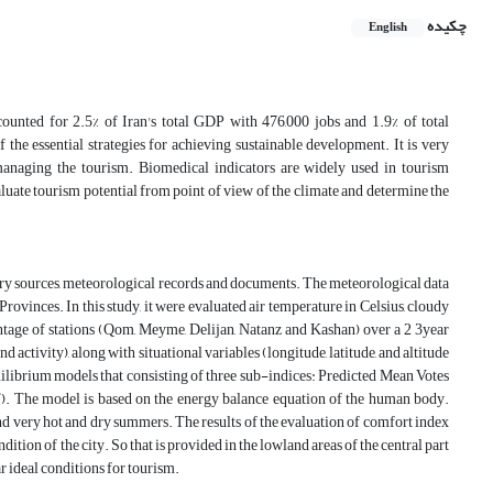
چکیده
English
counted for
2.5%
of Iran's total GDP with
476,000
jobs and
1.9%
of total
e essential strategies for achieving sustainable development. It is very
managing the tourism. Biomedical indicators are widely used in tourism
aluate tourism potential from point of view of the climate and determine the
ary sources, meteorological records and documents. The meteorological data
ovinces. In this study, it were evaluated air temperature in Celsius, cloudy
entage of stations (Qom, Meyme, Delijan, Natanz and Kashan) over a 2
3
year
d activity), along with situational variables (longitude, latitude, and altitude
ilibrium models that consisting of three sub-indices: Predicted Mean Votes
 The model is based on the energy balance equation of the human body.
 and very hot and dry summers. The results of the evaluation of comfort index
ition of the city. So that is provided in the lowland areas of the central part
r ideal conditions for tourism.