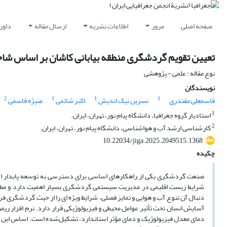
صفحه اصلی
مرور
اطلاعات نشریه
ارسال مقاله
داور
تعیین تقویم گردشگری منطقه بیابانی کاشان بر اساس ش
نوع مقاله : علمی - پژوهشی
نویسندگان
2
1
1
1
قاسمعلی مقتدری
نسرین نیک اندیش
اکبر شائمی
منیژه قاسمی
1
استادیار گروه جغرافیا، دانشگاه پیام نور، تهران، ایران.
2
کارشناسی ارشد آب و هواشناسی، دانشگاه پیام نور، تهران، ایران.
10.22034/jiga.2025.2049515.1368
چکیده
صنعت گردشگری یکی از راهکارهای اساسی برای دسترسی به توسعه پابدار است
شرایط زیست اقلیمی در مدیریت سیستمی گردشگری بسیار اهمیت دارد و مطالعا
دنبال آن تنوع آب و هوایی و تمایز فصلی، شرایط ویژه ای را از حیث گردشگری ف
آسایش انسان تحت تأثیر عوامل محیطی و فیزیولوژیکی قرار دارد. نرم افزار ر
دمای معدل فیزیولوژیک و دمای مؤثر استاندارد، تشکیل‌شده است. اساس این مد