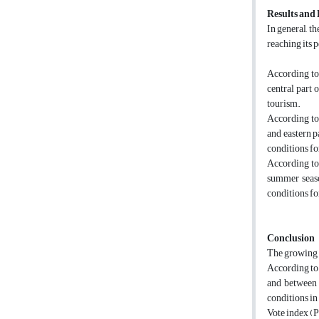
Results and 
In general, t
reaching its 
According to 
central part 
tourism.
According to 
and eastern p
conditions fo
According to 
summer seaso
conditions fo
Conclusion
The growing t
According to 
and between t
conditions in
Vote index (P