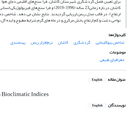
برای تعیین فصل گردشگری شهرستان کاشان، فرا سنج‌های اقلیمی دمای هوا ، ا
کاشان در بازه زمانی23 ساله (1996-2019) و ف
ارتفاع)، در قالب مدل ریمن ارزیابی گردیدند. نتایج نشان می دهد، شاخص دم
نواحی دشت و کم ارتفاع بخش مرکزی و در ماه های گرم شرایط مطبوع و ایده آل 
کلیدواژه‌ها
شاخص بیوکلیمایی
گردشگری
کاشان
نرم‌افزار ریمن
پهنه‌بندی
موضوعات
جغرافیای طبیعی
عنوان مقاله
English
n Bioclimatic Indices
نویسندگان
English