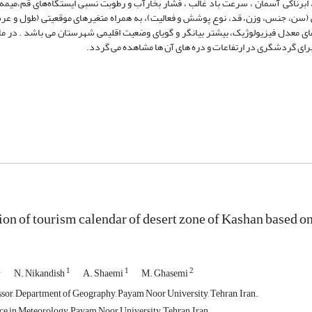
برناکی آسمان ، سرعت باد غالب ، فشار بخارآب و رطوبت نسبی ایستگاه‌های قم،میمه،
را سنج‌های فیزیولوژیکی انسانی (سن، جنس، وزن، قد، نوع پوشش و فعالیت)، به همراه متغیرهای موقعیتی (طول 
ای معدل فیزیولوژیک، بیشتر بیانگر و گویای وضعیت اقلیمی شهرستان می باشد . در م
برای گردشگری در ارتفاعات و دره های آن ها مشاهده می گردد.
on of tourism calendar of desert zone of Kashan based o
1
1
1
2
N. Nikandish
A. Shaemi
M. Ghasemi
ssor, Department of Geography, Payam Noor University, Tehran, Iran.
ce in Meteorology, Payam Noor University, Tehran, Iran.