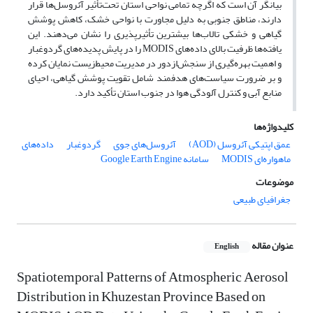
بیانگر آن است که اگرچه تمامی نواحی استان تحت‌تأثیر آئروسل‌ها قرار
دارند، مناطق جنوبی به دلیل مجاورت با نواحی خشک، کاهش پوشش
گیاهی و خشکی تالاب‌ها بیشترین تأثیرپذیری را نشان می‌دهند. این
یافته‌ها ظرفیت بالای داده‌های MODIS را در پایش پدیده‌های گردوغبار
و اهمیت بهره‌گیری از سنجش‌ازدور در مدیریت محیط‌زیست نمایان کرده
و بر ضرورت سیاست‌های هدفمند شامل تقویت پوشش گیاهی، احیای
منابع آبی و کنترل آلودگی هوا در جنوب استان تأکید دارد.
کلیدواژه‌ها
داده‌های
گردوغبار
آئروسل‌های جوی
عمق اپتیکی آئروسل (AOD)
سامانه Google Earth Engine
ماهواره‌ای MODIS
موضوعات
جغرافیای طبیعی
عنوان مقاله
English
Spatiotemporal Patterns of Atmospheric Aerosol
Distribution in Khuzestan Province Based on