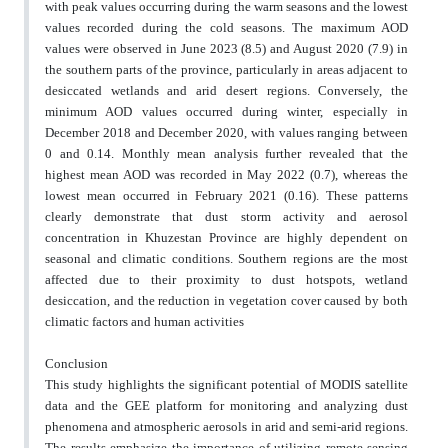
with peak values occurring during the warm seasons and the lowest
values recorded during the cold seasons. The maximum AOD
values were observed in June 2023 (8.5) and August 2020 (7.9) in
the southern parts of the province, particularly in areas adjacent to
desiccated wetlands and arid desert regions. Conversely, the
minimum AOD values occurred during winter, especially in
December 2018 and December 2020, with values ranging between
0 and 0.14. Monthly mean analysis further revealed that the
highest mean AOD was recorded in May 2022 (0.7), whereas the
lowest mean occurred in February 2021 (0.16). These patterns
clearly demonstrate that dust storm activity and aerosol
concentration in Khuzestan Province are highly dependent on
seasonal and climatic conditions. Southern regions are the most
affected due to their proximity to dust hotspots, wetland
desiccation, and the reduction in vegetation cover caused by both
climatic factors and human activities
Conclusion
This study highlights the significant potential of MODIS satellite
data and the GEE platform for monitoring and analyzing dust
phenomena and atmospheric aerosols in arid and semi-arid regions.
The results emphasize the importance of utilizing remote sensing