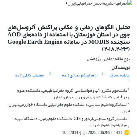
تحلیل الگوهای زمانی و مکانی پراکنش آئروسل‌های
جوی در استان خوزستان با استفاده از داده‌های AOD
سنجنده MODIS در سامانه Google Earth Engine
(۲۰۱۸–۲۰۲۳)
نوع مقاله : علمی - پژوهشی
نویسندگان
2
1
مصطفی کابلی زاده
زهرابیگم حجازی زاده
عاطفه بساک
3
1
دانشجوی دکتری آب وهواشناسی، گروه جغرافیا طبیعی، دانشکده علوم
جغرافیایی، دانشگاه خوارزمی تهران، تهران، ایران.
2
استادگروه اقلیم شناسی دانشکده علوم جغرافیایی دانشگاه خوارزمی، تهران،
ایران.
3
دانشیار گروه سنجش ازدور و GIS، دانشکده علوم زمین، دانشگاه شهید
چمران اهواز، اهواز، ایران.
10.22034/jiga.2025.2062892.1431