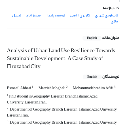
کلیدواژه‌ها
تاب‌آوری شهری
کاربری اراضی
توسعه پایدار
فیروزآباد
تحلیل
فازی
عنوان مقاله
English
Analysis of Urban Land Use Resilience Towards
Sustainable Development: A Case Study of
Firuzabad City
نویسندگان
English
1
2
3
Esmaeil Abbasi
Marzieh Moghali
Mohammadebrahim Afifi
1
PhD student in Geography, Larestan Branch, Islamic Azad
University.Larestan, Iran.
2
, Department of Geography, Branch, Larestan. Islamic Azad University,
Larestan, Iran.
3
, Department of Geography, Branch, Larestan. Islamic Azad University,