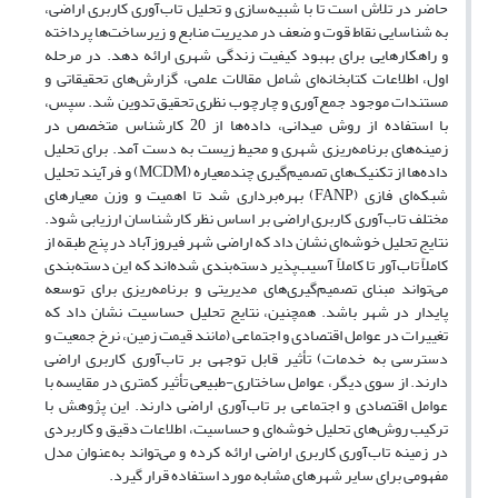
حاضر در تلاش است تا با شبیه‌سازی و تحلیل تاب‌آوری کاربری اراضی،
به شناسایی نقاط قوت و ضعف در مدیریت منابع و زیرساخت‌ها پرداخته
و راهکارهایی برای بهبود کیفیت زندگی شهری ارائه دهد. در مرحله
اول، اطلاعات کتابخانه‌ای شامل مقالات علمی، گزارش‌های تحقیقاتی و
مستندات موجود جمع‌آوری و چارچوب نظری تحقیق تدوین شد. سپس،
با استفاده از روش میدانی، داده‌ها از 20 کارشناس متخصص در
زمینه‌های برنامه‌ریزی شهری و محیط زیست به دست آمد. برای تحلیل
داده‌ها از تکنیک‌های تصمیم‌گیری چندمعیاره (MCDM) و فرآیند تحلیل
شبکه‌ای فازی (FANP) بهره‌برداری شد تا اهمیت و وزن معیارهای
مختلف تاب‌آوری کاربری اراضی بر اساس نظر کارشناسان ارزیابی شود.
نتایج تحلیل خوشه‌ای نشان داد که اراضی شهر فیروزآباد در پنج طبقه از
کاملاً تاب‌آور تا کاملاً آسیب‌پذیر دسته‌بندی شده‌اند که این دسته‌بندی
می‌تواند مبنای تصمیم‌گیری‌های مدیریتی و برنامه‌ریزی برای توسعه
پایدار در شهر باشد. همچنین، نتایج تحلیل حساسیت نشان داد که
تغییرات در عوامل اقتصادی و اجتماعی (مانند قیمت زمین، نرخ جمعیت و
دسترسی به خدمات) تأثیر قابل توجهی بر تاب‌آوری کاربری اراضی
دارند. از سوی دیگر، عوامل ساختاری-طبیعی تأثیر کمتری در مقایسه با
عوامل اقتصادی و اجتماعی بر تاب‌آوری اراضی دارند. این پژوهش با
ترکیب روش‌های تحلیل خوشه‌ای و حساسیت، اطلاعات دقیق و کاربردی
در زمینه تاب‌آوری کاربری اراضی ارائه کرده و می‌تواند به‌عنوان مدل
مفهومی برای سایر شهرهای مشابه مورد استفاده قرار گیرد.