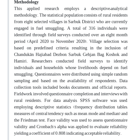
Methodology
This applied research employs a descriptive–analytical
methodology. The statistical population consists of rural residents
from eight selected villages in Sarbuk District who are currently
engaged in fuel smuggling. A total of 316 individuals were
identified through field surveys conducted over an eight month
period (April 2020 to November 2020). Village selection was
based on predefined criteria, resulting in the inclusion of
Chandukān, Hajiabad, Dezbon, Sarbuk, Gehjan, Bag, Koshok, and
Hamiri. Researchers conducted field surveys to identify
individuals and households whose livelihoods depend on fuel
smuggling. Questionnaires were distributed using simple random
sampling and based on the availability of respondents. Data
collection tools included books, documents, and official reports.
Fieldwork involved questionnaire completion and interviews with
rural residents. For data analysis, SPSS software was used,
employing descriptive statistics (frequency distribution tables,
measures of central tendency such as mean, mode, and median) and
the Friedman test. Face validity was used to assess questionnaire
validity, and Cronbach’s alpha was applied to evaluate reliability,
yielding a coefficient of 0.808, indicating acceptable reliability.