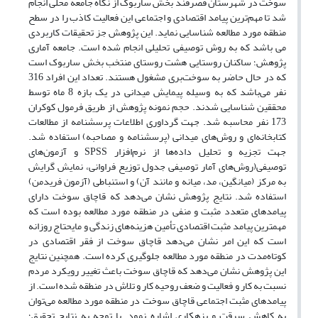
سوخت در شهرستان قصرقند بخش ساربوک از نگاه جامعه محلی انجام
شد تا مهم‌ترین پیامد اقتصادی و اجتماعی این فعالیت کاذب را در سطح
منطقه مورد مطالعه شناسایی نماید. این پژوهش جز تحقیقات کاربردی
می باشد که به روش توصیفی تحلیلی انجام شده است. جامعه آماری
پژوهش؛ ساکنان روستایی هشت روستای منتخب بخش ساربوک است
که در حال حاضر به سوخت‌بری مشغول هستند. تعداد این افراد 316
نفر می‌باشد که به وسیله پیمایش میدانی در یک بازه 8 ماه توسط
محققین شناسایی شدند. حجم نمونه پژوهش از طریق فرمول کوکران
173 نفر محاسبه شد. جهت گرداوری اطلاعات پرسشنامه از مطالعات
کتابخانه‌ای و روش‌های میدانی (پرسشنامه و مصاحبه) استفاده شد.
جهت تجزیه و تحلیل داده‌ها از نرم‌افزار SPSS و آزمون‌های
توصیفی(روش‌های آمار توصیفی جدول توزیع فراوانی، نمایش گرایش
به مرکز (میانگین، مد، میانه و مانند آن) و استنباطی (آزمون فریدمن)
استفاده شد. نتایج پژوهش نشان می‌دهد که قاچاق سوخت دارای
پیامدهای متعدد مثبت و منفی در منطقه مورد مطالعه بوده است که
مهمترین پیامد مثبت اقتصادی تأمین هزینه‌های زندگی و مایحتاج روزانه
است که این امر نشان می‌دهد قاچاق سوخت از فقر اقتصادی در
کوتاه‌مدت در منطقه مورد مطالعه جلوگیری کرده است. همچنین نتایج
این پژوهش نشان می‌دهد که قاچاق سوخت باعث تغییر رویکرد مردم
نسبت به کار و فعالیت و ضعف روحیه کار و تلاش در منطقه شده است. از
پیامدهای مثبت اجتماعی قاچاق سوخت در منطقه مورد مطالعه می‌توان
به کاهش سرقت و بزهکاری اشاره نمود. با توجه به نتایج تحقیق؛