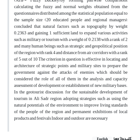
(AHP- Fuzzy Buckley),by forming pairwise comparisons,
calculating the fuzzy and normal weights obtained from the
questionnaires distributed among the statistical population equal to
the sample size (20 educated people and regional managers),
concluded that natural factors such as topography by weight
0.2363 and gaining 1, sufficient land to expand various activities
such as military or tourism with a weight of 0.2138 with a rank of 2
and many human beings such as strategic and geopolitical position
of the region with rank 4 and distance from air corridors with a rank
of 5 out of 10 The criterion in question is effective in locating and
architecture of strategic points and military sites to prepare the
government against the attacks of enemies, which should be
considered the role of all of them in the analysis and capacity
assessment of development or establishment of new military bases.
In the geotourist discussion, for the sustainable development of
tourism in Ali Sadr region, adopting strategies such as using the
natural potentials of the environment to improve living standards
of the people of the region and permanent exhibitions of local
products and festivals Indoor and outdoor are necessary
کلیدواژه‌ها
English