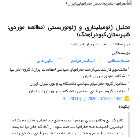
تحلیل ژئومیلیتاری و ژئوتوریستی (مطالعه موردی:
شهرستان کبودراهنگ)
نوع مقاله : مقاله مستخرج از پایان نامه
نویسندگان
3
2
1
مسلم سلطانی
اسکندر مرادی
نگین عالی
1
دانشجوی کارشناسی ارشد جغرافیای سیاسی (مطالعات ایران)، گروه جغرافیا،
دانشگاه پیام نور، تهران، ایران.
2
استادیار گروه جغرافیای سیاسی دانشگاه پیام نور، تهران، ایران.
3
استادیار گروه جغرافیای سیاسی دانشگاه پیام نور، تهران ، ایران.
10.22034/jiga.2026.2075158.1453
چکیده
تاثیرگذاری و تاثیرپذیری مردم از پدیده های جغرافیایی، شاید به منزله
مهمترین خصیصه علم جغرافیا شناخته شود. از آنجا که جغرافیا اندیشه
را تحت تاثیر قرار می‌دهد و در نهایت اندیشه، جغرافیای جدیدی را به