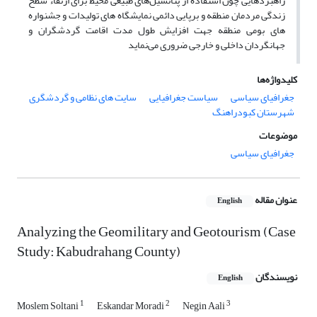
راهبردهایی چون استفاده از پتانسیل‌های طبیعی محیط برای ارتقاء سطح
زندگی مردمان منطقه و برپایی دائمی نمایشگاه های تولیدات و جشنواره
های بومی منطقه جهت افزایش طول مدت اقامت گردشگران و
جهانگردان داخلی و خارجی ضروری می‌نماید
کلیدواژه‌ها
جغرافیای سیاسی
سیاست جغرافیایی
سایت های نظامی و گردشگری
شهرستان کبودراهنگ
موضوعات
جغرافیای سیاسی
عنوان مقاله
English
Analyzing the Geomilitary and Geotourism (Case
Study: Kabudrahang County)
نویسندگان
English
1
2
3
Moslem Soltani
Eskandar Moradi
Negin Aali