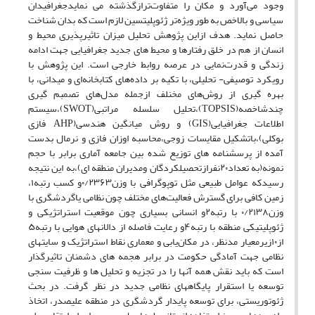
وجود می‌آورد و مکان را متفاوت‌ترازگذشته می نمایدجغرافیدان
سیاسی و بالاخص به طور ویژه‌تر ژئوپلیتسین لازم است که بدان شناخت
حاصل نماید. هدف ازاین پژوهش تحلیل میزان تاثیرپذیری محیط و
انسان از هم در خلق رفتارها و محیط های جدید جغرافیایی جهت ادامه
زندگی و قدرت‌نمایی در عرصه روابط خارجی است. این پژوهش با
رویکرد توصیفی- تحلیلی، با تکیه بر داده‌های کتابخانه‌ای و میدانی، با
بهره گیری از روش‌های مخنلف ازجمله مدل‌های تصمبم گیری
چندشاخصه(TOPSIS)،تحلیل‌ سلسله مراتبی(SWOT)،سیستم
اطلاعات جغرافیایی(GIS) و روش میانگین هندسی(AHP فازی
بوکلی)،باتشکیل مقایسات زوجی،محاسبه اوزان فازی و نرمال بدست
آمده از پرسشنامه های توزیع شده بین جامعه آماری برابر با حجم
نمونه(به تعداد۲۰نفرازتحصیلکردگان ومدیران منطقه ای)،به این نتیجه
رسیدکه عوامل طبیعی مثل توپوگرافی با وزن۰/۲۳۶۳و کسب رتبه۱،
زمین کافی برای گسترش فعالیت‌های مختلف چون نظامی یاگردشگری با
وزن۰/۲۱۳۸ با رتبه۲و انسانی بسیاری چون موقعیت استراتژیکی و
ژئوپلیتیکی منطقه با رتبه۴و رعایت فاصله از دالان­های هوایی با رتبه۵
از۱۰زیرمعیار مدنظر، در مکان‌یابی و معماری نقاط استراتژیک و سایت­های
نظامی جهت آمادگی حکومت در برابر هجمه های دشمنان تاثیرگذار
است که باید نقش همه آنها را در تجزیه و تحلیل­ ها و ظرفیت سنجی
توسعه یا استقرار پایگاه­های نظامی جدید در نظر گرفت. در بحث
ژئوتوریستی، برای توسعه پایدار گردشگری در منطقه علیصدر، اتخاذ